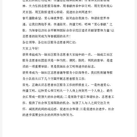
稿
3
分
钟
随
着
我
国
政
府
职
能