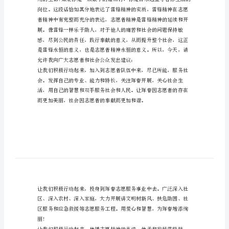
3
给身边的朋友!
分
尊敬的各位领导、志愿者朋友们：
钟
社
区
示衷心的感谢。
志
愿
者
活
动
讲
话