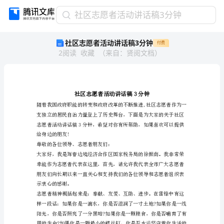
社
社区志愿者活动讲话稿3分钟
区
社区志愿者活动讲话稿3分钟
付费
志
2
阅读
收藏
（
来自
：
贤阅文档
）
愿
者
活
动
讲
话
稿