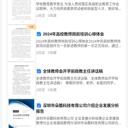
社
学校教育教学意见 为深入贯彻落实各级职业教育工作会
议精神，大力培养高素质劳动者和技能型人才，更好地
区
适应我市经济和社会发展的需要，现就进一步加强职业
2
阅读
0
收藏
学校教育教学工作提出如下意见。 一、指导
志愿者的微笑成为珲春靓丽的名片!
志
付费
愿
2024年高校教师岗前培训心得体会
者
大家上午好!
2024年高校教师岗前培训心得体会2024年的高校教师岗
前培训是我作为一名新进教师的第一次正式培训，通过
作
这次培训，我收获很多，深刻认识到作为一名高校教师
3
阅读
0
收藏
的责任与使命。在这篇心得体会中，我将就培训过程中
为
一
全体教师会开学前政教主任讲话稿
全体教师会开学前政教主任讲话稿 全体教师会开学前
支
政教主任讲话稿1 尊敬的领导、老师，亲爱的同学
们： 大家好!惬意的暑假生活，悄悄地溜走了„„九月的
2
阅读
0
收藏
独
校园，绿草如茵，百花竟放,我代表新老师在此发言，
立
深圳市朵酷科技有限公司介绍企业发展分析
的
报告
深圳市朵酷科技有限公司 企业发展分析结果企业发展指
居
数得分企业发展指数得分深圳市朵酷科技有限公司综合
得分说明：企业发展指数根据企业规模、企业创新、企