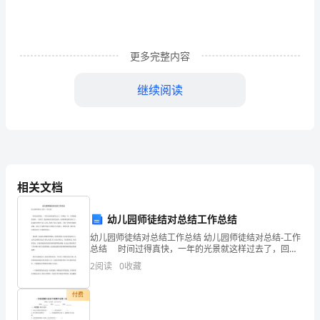
表
大
更多完整内容
会
上，
继续阅读
我
当
选
为
相关文档
县
幼儿园师徒结对总结工作总结
委
幼儿园师徒结对总结工作总结 幼儿园师徒结对总结-工作
总结 时间过得真快，一年的光景就这样过去了，回顾
委
这一年，可谓是酸甜苦辣，一应俱全。我是师徒结对的
2
阅读
0
收藏
受益者，在师傅和老师们的关下，我逐渐在教学中走入
员、
付费
县