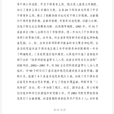
开
的
中
国
共
产
党
xx
县
第
xx
次
代