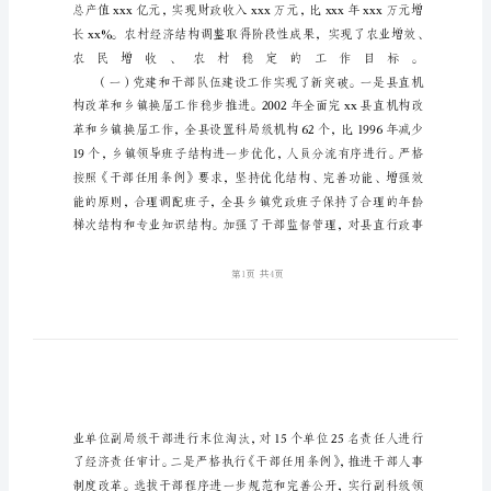
委
领
导
述
职
报
告
在
xxx
年
xx
月
召