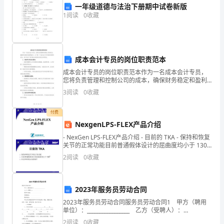
一年级道德与法治下册期中试卷新版
委
1
阅读
0
收藏
常
委，
成本会计专员的岗位职责范本
并
成本会计专员的岗位职责范本作为一名成本会计专员，
您将负责管理和控制公司的成本，确保财务稳定和盈利
担
能力。以下是一个成本会计专员的岗位职责范本，其中
3
阅读
0
收藏
包含了您可能会承担的各种任务和职责：1. 准备和分析
xx
成本
付费
县
NexgenLPS-FLEX产品介绍
委
- NexGen LPS-FLEX产品介绍 - 目前的 TKA - 保持和恢复
关节的正常功能目前普通假体设计的屈曲度均小于 1300
副
社会和传统文化
2
阅读
0
收藏
书
记，
2023年服务员劳动合同
根
2023年服务员劳动合同服务员劳动合同1 甲方（聘用
单位）：_________________ 乙方（受聘人）：
_________________ 现居住地址：______________
据
2
阅读
0
收藏