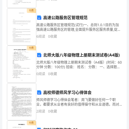
县
付费
高速公路服务区管理规范
委
高速公路服务区管理规范(试行)一、总则1.0.1目的为加
分
强高速公路服务区的管理,全面提升服务区服务质量,促进
服务区管理工作向科学化、规范化、现代化方向发展,实
6
阅读
0
收藏
工，
现高水平的经济效益
我
付费
北师大版八年级物理上册期末测试卷(A4版)
分
北师大版八年级物理上册期末测试卷（A4版）(时间：60
分钟 分数：100分) 班级： 姓名： 分数： 一、选择题
管
（每题2分，共30
0
阅读
0
收藏
经
济
高校师德师风学习心得体会
工
师风师德学习心得体会笔者：周飞要做好任何一个职
业，都要求从业者有良好的值得操守和从业道德。而对
作，
于教师这样一个重要的职业，更是要求从业者具备优良
2
阅读
0
收藏
的师风师德。因为“学高为师，身正为范。”然而，当下，
各种有
侧
付费