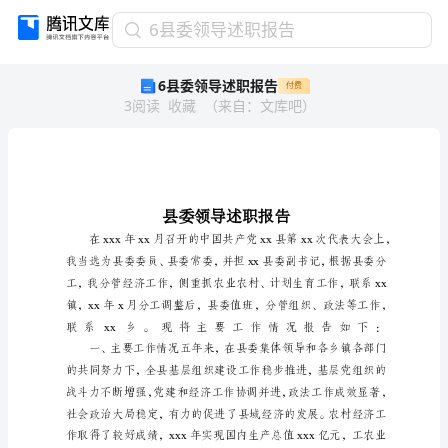
6
6县委领导述职报告
县
6县委领导述职报告
付费
委
3
阅读
收藏
（
来自
：
文库吧
）
领
导
述
职
报
告
县