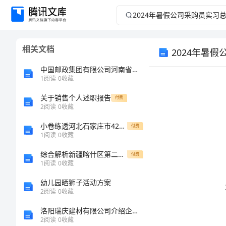
2024
年
相关文档
2024年暑
暑
中国邮政集团有限公司河南省灵宝市函谷关邮政所介绍企业发展分析报告
假
1
阅读
0
收藏
公
关于销售个人述职报告
付费
2
阅读
0
收藏
司
小卷练透河北石家庄市42中数学七年级上册第四单元几何图形初步专项训练试卷（详解版）
付费
1
阅读
0
收藏
采
综合解析新疆喀什区第二中学数学七年级上册第四单元几何图形初步达标测试练习题（解析版）
付费
1
阅读
0
收藏
购
幼儿园晒狮子活动方案
员
2
阅读
0
收藏
洛阳瑞庆建材有限公司介绍企业发展分析报告
实
2
阅读
0
收藏