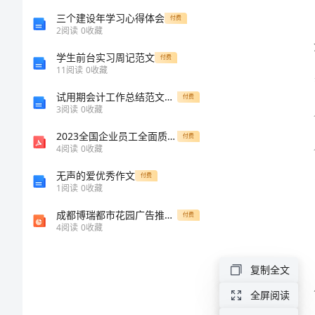
习
三个建设年学习心得体会
付费
2
阅读
0
收藏
总
学生前台实习周记范文
付费
11
阅读
0
收藏
结
能力。
试用期会计工作总结范文与试用期员工个人工作总结汇编
付费
2024
3
阅读
0
收藏
年
2023全国企业员工全面质量管理知识题库及参考答案(通用版)
付费
4
阅读
0
收藏
暑
无声的爱优秀作文
付费
假
1
阅读
0
收藏
公
成都博瑞都市花园广告推广计划课件
付费
4
阅读
0
收藏
司
采
复制全文
购
全屏阅读
员