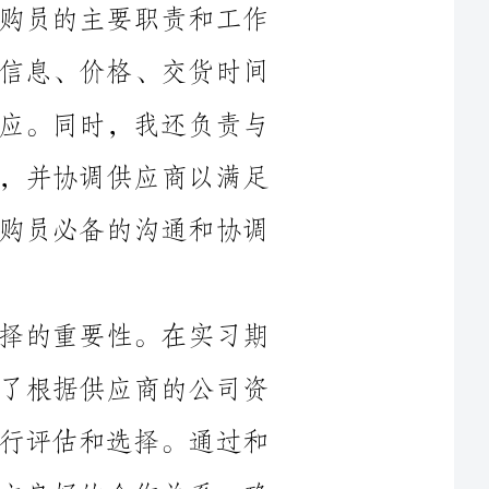
等，并与供应商对接以确保物资的及时供应。同时，我还负责与
公司其他部门进行沟通，了解其采购需求，并协调供应商以满足
公司的需求。通过实践经验，我学到了采购员必备的沟通和协调
其次，我深入了解了供应商评估和选择的重要性。在实习期
间，我参与了供应商的筛选过程，并学会了根据供应商的公司资
质、产品质量、交货能力、价格等方面进行评估和选择。通过和
供应商的沟通，我学到了如何与供应商建立良好的合作关系，确
此外，我还学习了供应链管理和库存控制的知识。在实习期
间，我观察了公司的供应链运作，了解了如何平衡库存和需求之
间的关系，以及如何做好库存管理。我学会了制定合理的采购计