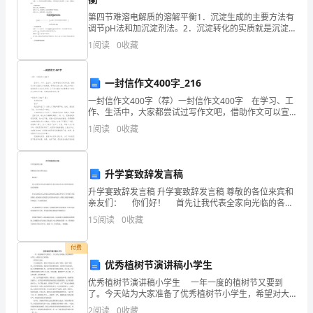
加
第四节难溶电解质的溶解平衡1．沉淀生成的主要方法有
调节pH法和加沉淀剂法。2．沉淀转化的实质就是沉淀
速
溶解平衡的移动。3．溶度积“三要素”：(1)含义：难溶电
1
阅读
0
收藏
解质溶液中离子浓度的幂之积；(2)影响因素：
向
19.举五四火炬争当发展先锋!
一封信作文400字_216
更
一封信作文400字（荐）一封信作文400字 在学习、工
美
作、生活中，大家都尝试过写作文吧，借助作文可以宣
20.弘扬五四精神奉献火热青春!
泄心中的情感，调节自己的心情。那么你知道一篇好的
1
阅读
0
收藏
好
作文该怎么写吗？以下是小编为大家整理的一封信
21.传承五四精神共促社会和谐!
的
升学宴致辞发言稿
世
升学宴致辞发言稿 升学宴致辞发言稿 尊敬的各位来宾和
22.凝聚青春力量服务科学发展!
亲友们： 你们好！ 首先让我代表全家向光临的各位
界
来宾及亲友们表示热烈的欢迎和衷心的感谢！ 作为父
15
阅读
0
收藏
亲我为女儿实现自己梦想而无比激动和高兴。
前
付费
进
优秀植树节演讲稿小学生
的
优秀植树节演讲稿小学生 一年一度的植树节又要到
了。今天站为大家准备了优秀植树节小学生，希望对大
家有帮助。 同学们大家好： 今天是植树节，我们中
力
2
阅读
0
收藏