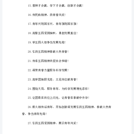
标
6.谱青春华章，展时代风采!
语
1.
青
年
是
革
命
率先”目标而奋斗!
的
柱
11.文化塑造青年，青年创造文化!
石。
青
年