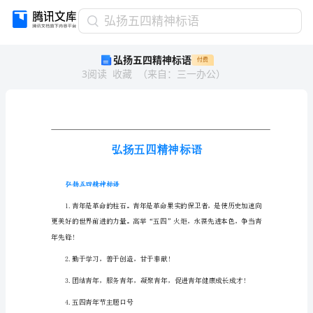
弘
弘扬五四精神标语
扬
弘扬五四精神标语
付费
五
3
阅读
收藏
（
来自
：
三一办公
）
四
精
神
标
语
弘
扬