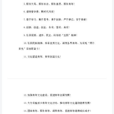
五
四
弘扬五四精神标语
精
神
标
语
年先锋!
2.勤于学习，善于创造，甘
弘
扬
五
4.五四青年节主题口号
四
精
神