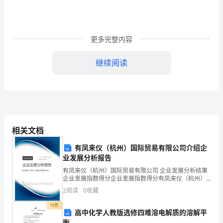
是
革
更多完整内容
命
果
继续阅读
实
的
保
卫
相关文档
者，
有凤来仪（杭州）国际贸易有限公司介绍企
业发展分析报告
是
有凤来仪（杭州）国际贸易有限公司 企业发展分析结果
企业发展指数得分企业发展指数得分有凤来仪（杭州）
使
国际贸易有限公司综合得分说明：企业发展指数根据企
2
阅读
0
收藏
业规模、企业创新、企业风险、企业活力四个维度对企
16.传民族精神，扬青春风采!
历
业发
付费
高中化学人教版选修四难溶电解质的溶解平
史
衡