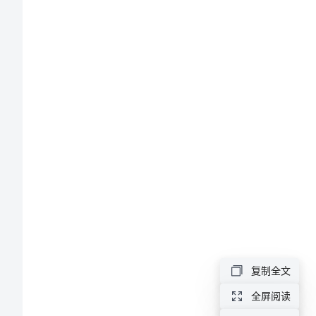
法
论
计
算
机
安
全
管
理
的
复制全文
方
法
全屏阅读