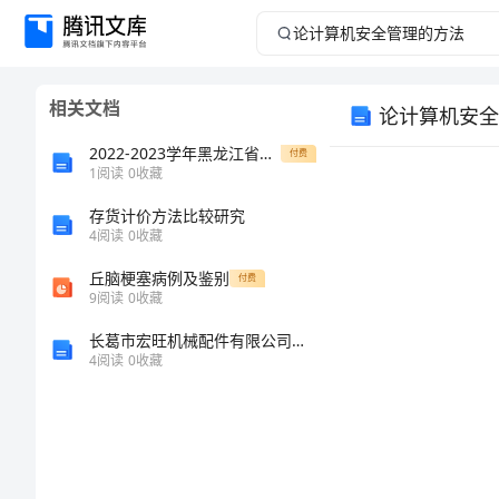
论
计
相关文档
论计算机安全
算
2022-2023学年黑龙江省齐齐哈尔市普高联谊校高一上学期期中考试英语试题（解析版）
付费
机
1
阅读
0
收藏
存货计价方法比较研究
安
4
阅读
0
收藏
全
丘脑梗塞病例及鉴别
付费
9
阅读
0
收藏
管
长葛市宏旺机械配件有限公司介绍企业发展分析报告
4
阅读
0
收藏
理
的
方