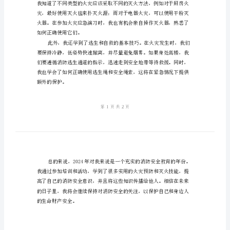
总
结
验。
消
防
安
全
教
育
2024
不安全行为。
年
个
人