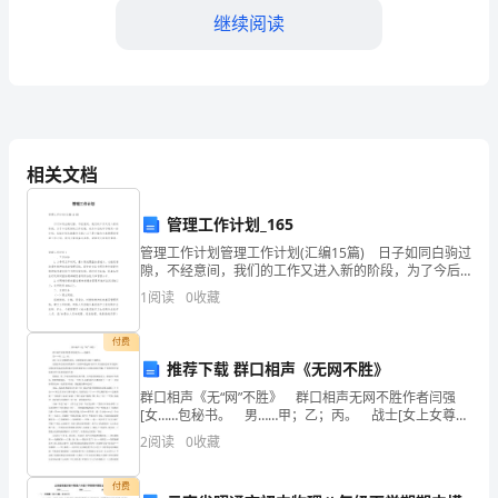
结
继续阅读
今
年
我
相关文档
参
加
管理工作计划_165
了
管理工作计划管理工作计划(汇编15篇) 日子如同白驹过
的生命财产安全。
隙，不经意间，我们的工作又进入新的阶段，为了今后
更好的工作发展，来为今后的学习制定一份计划。拟起
许
1
阅读
0
收藏
计划来就毫无头绪？以下是小编为大家整理的管理
多
付费
推荐下载 群口相声《无网不胜》
有
群口相声《无“网”不胜》 群口相声无网不胜作者闫强
关
[女……包秘书。 男……甲；乙；丙。 战士[女上女尊敬
的首长、亲爱的战友大家好！我姓包。 是我们单位政
2
阅读
0
收藏
消
治部的秘书，大家都叫我包秘！前不久
防
付费