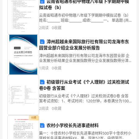
云南省昭通市初中物理八年级下学期期中模
拟试卷（b）
安
云南省昭通市初中物理八年级下学期期中模拟试卷（b）
全
姓名:________ 班级:________ 成绩:________一、 单选题 (共
15题；共30分)
2
阅读
0
收藏
教
育
漳州超越未来国际旅行社有限公司龙海市东
园营业部介绍企业发展分析报告
的
漳州超越未来国际旅行社有限公司龙海市东园营业部 企
业发展分析结果企业发展指数得分企业发展指数得分漳
活
州超越未来国际旅行社有限公司龙海市东园营业部综合
1
阅读
0
收藏
得分说明：企业发展指数根据企业规模、企业创新、企
动
业风
初级银行从业考试《个人理财》过关检测试
和
卷D卷 含答案
培
初级银行从业考试《个人理财》过关检测试卷D卷 含答
案考试须知：1、考试时间：120分钟，本卷满分为100
训，
分。 2、请首先按要求在试卷的指定位置填写您的姓名、
2
阅读
0
收藏
准考证号等信息。 3、请仔细阅读各种题目的回
从
付费
农村小学校长先进事迹材料
中
篇一：十佳农村小学校长先进事迹材料500字十佳农村小
学校长先进事迹材料XX，男，现年52岁，中师学历，党