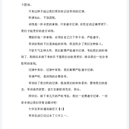
通
讯
今中外的共识。
稿
【1】
球
学习的。
场
上，
对此排长与营长是严重整顿。
D
建
筑
的
学
生