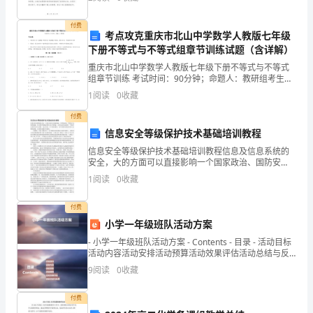
是
衷心的感谢！教师节是中国特有的节日，它是用来表达
一
付费
考点攻克重庆市北山中学数学人教版七年级
艰辛就让我们笑着去面对吧!
下册不等式与不等式组章节训练试题（含详解）
次
重庆市北山中学数学人教版七年级下册不等式与不等式
大学生军训通讯稿范文【2】
精
组章节训练 考试时间：90分钟；命题人：教研组考生注
意：1、本卷分第I卷（选择题）和第Ⅱ卷（非选择题）两
1
阅读
0
收藏
军训生活已经过去了三分之一。
神
部分，满分100分，考试时间90分钟2、答卷前，
付费
上
信息安全等级保护技术基础培训教程
的
信息安全等级保护技术基础培训教程信息及信息系统的
安全，大的方面可以直接影响一个国家政治、国防安
洗
全、经济建设、社会秩序的稳定和社会公共利益，小的
1
阅读
0
收藏
方面可以影响一个组织自身的生存与发展。这已经是一
个不争的事
礼，
付费
同
小学一年级班队活动方案
- 小学一年级班队活动方案 - Contents - 目录 - 活动目标
样
活动内容活动安排活动预算活动效果评估活动总结与反
思
9
阅读
0
收藏
也
是
付费