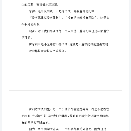
校
站军姿，立正，稍息……
军
训
报
道
甘于吃苦，甘于忍耐。
稿
范
文
的心房。
大
学
生
军
生的宝藏，被我们永远珍藏。
训