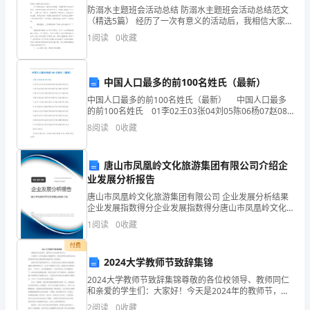
军
防溺水主题班会活动总结 防溺水主题班会活动总结范文
训
（精选5篇） 经历了一次有意义的活动后，我相信大家都
是有收获的，写一份活动总结，记录收获与付出吧。一
我们才能更好的进行训练。
1
阅读
0
收藏
起来学习活动总结是如何写的吧，以下是
任
务。
中国人口最多的前100名姓氏（最新）
站
中国人口最多的前100名姓氏（最新） 中国人口最多
的前100名姓氏 01李02王03张04刘05陈06杨07赵08
军
黄09周10吴 11徐12孙13胡14朱15高16林17何18郭19
8
阅读
0
收藏
马20罗
姿，
唐山市凤凰岭文化旅游集团有限公司介绍企
立
胜利的喜悦。
业发展分析报告
正，
唐山市凤凰岭文化旅游集团有限公司 企业发展分析结果
企业发展指数得分企业发展指数得分唐山市凤凰岭文化
稍
旅游集团有限公司综合得分说明：企业发展指数根据企
1
阅读
0
收藏
业规模、企业创新、企业风险、企业活力四个维度对企
军律严明，是训练的必要条件。
息……
业发
付费
2024大学教师节致辞集锦
军
2024大学教师节致辞集锦尊敬的各位校领导、教师同仁
训
和亲爱的学生们：大家好！今天是2024年的教师节，我
代表学校全体师生向全校的教师们致以最诚挚的祝福和
2
阅读
0
收藏