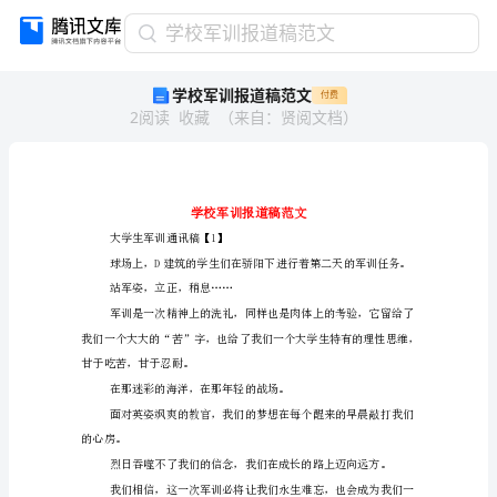
学
学校军训报道稿范文
校
学校军训报道稿范文
付费
军
2
阅读
收藏
（
来自
：
贤阅文档
）
训
报
道
稿
范
文
大学生军训通讯稿【1】
学