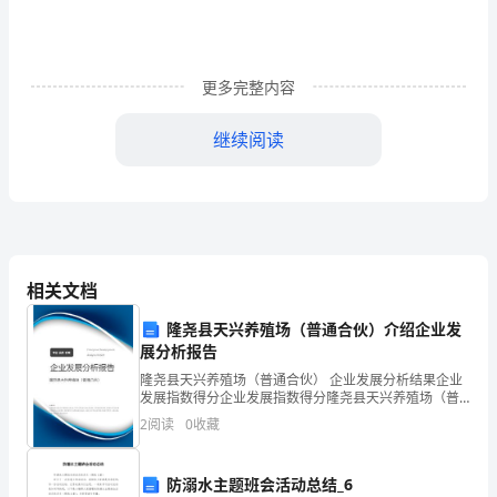
们
在
更多完整内容
骄
继续阅读
阳
下
进
行
有的同学甚至脚抽筋。
相关文档
着
隆尧县天兴养殖场（普通合伙）介绍企业发
第
展分析报告
个团体。
二
隆尧县天兴养殖场（普通合伙） 企业发展分析结果企业
发展指数得分企业发展指数得分隆尧县天兴养殖场（普
天
通合伙）综合得分说明：企业发展指数根据企业规模、
2
阅读
0
收藏
企业创新、企业风险、企业活力四个维度对企业发展情
况进
的
铁律如山，不容漠视。
防溺水主题班会活动总结_6