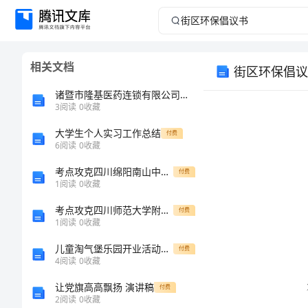
街
区
相关文档
街区环保倡议
环
诸暨市隆基医药连锁有限公司同春堂药店介绍企业发展分析报告
保
3
阅读
0
收藏
大学生个人实习工作总结
倡
付费
6
阅读
0
收藏
议
考点攻克四川绵阳南山中学双语学校数学七年级上册第四单元几何图形初步章节测评试题（含解析）
付费
1
阅读
0
收藏
书
考点攻克四川师范大学附属第一实验中学数学人教版七年级下册数据的收集、整理与描述专题攻克试题（含解析）
付费
1
阅读
0
收藏
街
儿童淘气堡乐园开业活动策划方案
付费
区
4
阅读
0
收藏
环
让党旗高高飘扬 演讲稿
付费
2
阅读
0
收藏
保