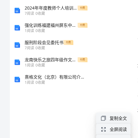
倡
2024年年度教师个人培训计划
付费
7
阅读
0
收藏
议
强化训练福建福州屏东中学数学七年级上册有理数专项攻克练习题（含答案详解）
付费
书
1
阅读
0
收藏
尊
服刑阶段会见委托书
付费
7
阅读
0
收藏
敬
龙南快乐之旅四年级作文850字
付费
的
1
阅读
0
收藏
市
熹格文化（北京）有限公司介绍企业发展分析报告
1
阅读
0
收藏
民
们：
我
们
复制全文
所
全屏阅读