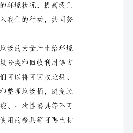
首先，我们必须重视垃圾处理问题。垃圾的大量产生给环境
造成了严重的污染。我们应该充分利用垃圾分类和回收利用等方
法，减少垃圾的产生和对环境的破坏。我们可以将可回收垃圾、
有害垃圾和厨余垃圾分开投放，定期清理和整理垃圾桶，避免垃
圾满溢和恶臭。倡导居民们减少使用塑料袋、一次性餐具等不可
降解物品，鼓励大家使用环保袋、可重复使用的餐具等可再生材
其次，我们应该关注能源的节约和利用。能源的消耗不仅导
致了资源浪费，也会引发环境问题。我们应该提倡居民们养成良
好的用电和用水习惯，避免浪费。选择高效节能的电器设备和节
水装置，减少不必要的能源消耗。鼓励居民们使用可再生能源，