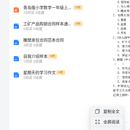
《综
青岛版小学数学一年级上册雪山乐园——《总复习》 ppt课件
付费
18
阅读
0
收藏
合
工矿产品购销合同样本通用版
付费
5
阅读
0
收藏
素
雕塑承包合同范本合同
3
阅读
0
收藏
质
自我介绍样本
付费
（幼
1
阅读
0
收藏
星期天的学习作文
儿）》
付费
2
阅读
0
收藏
考
前
复制全文
冲
全屏阅读
刺