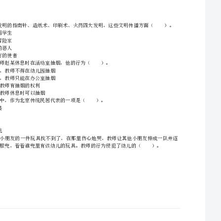
D.德育
3、请仔细阅读各种题目的回答要求，在密封线内答题，否则不予评分。
A.背景
B.应用设计模板
一、单选题(本大题共29小题，每小题2分，共58分)
C.幻灯片版式
D.配色方案
1、有位小朋友将几片纸屑随意扔在走廊上，王老师路过时顺手捡起来并丢进垃圾桶，该幼儿满
A.张仲景
B.孙思邈
C.李时珍
D.董奉
2、如果太阳不发光，那么地球上的人们仍然能够用眼直接看到天体的是（）。
A.来华的留学生
B.航海的冒险家
C.阿拉伯的恶人
D.派赴西方的使者
3、《幼儿园中长期发展规划纲要》提出，要重点发展农村学前教育，下列说法不正确的是（）。
C.正确，教师有抽烟的权利
D.正确，教师休息时
4、根据《中小学班主任工作条例》，下列哪一项不属于选聘班主任时应对教师进行的考查范畴？