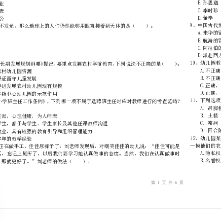
………
不
………………
…….
准
………………
答
…….
题
……………
脸羞愧，王老师的行为体现的职业道德是（）。
A.热爱幼儿
B.爱岗敬业
C.为人师表
D.廉洁奉公
A.彗星
B.金星
C.流星
D.月亮
A．扩大农村幼儿园资源
B．着力保证留守儿童发展
C．着力促进发展农村幼儿园现有规模
D．保证乡镇中心幼儿园的示范作用