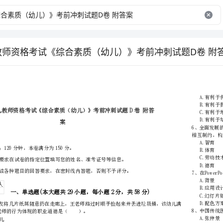
儿教师资格考试《综合素质（幼儿）》考前冲刺试题D卷 附
市
（区县）
姓名
准考证号
………
密
……….………
案
…
封
………………
注意事项：
…
线
………………
1、考试时间：120分钟，本卷满分为150分。
…
内
……..………