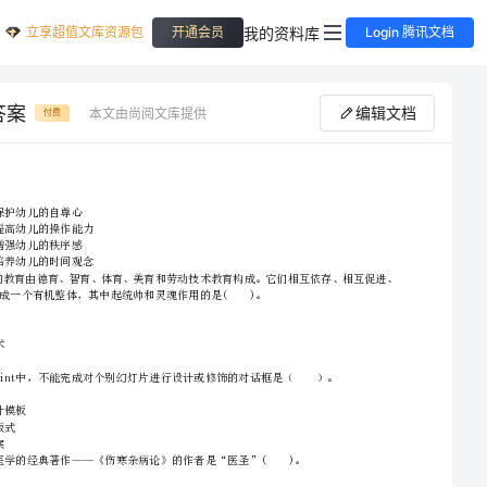
立享超值文库资源包
我的资料库
开通会员
Login 腾讯文档
答案
编辑文档
本文由尚阅文库提供
付费
A.有利于保护幼儿的自尊心
B.有利于提高幼儿的操作能力
2024年幼儿教师资格考试《综合素质（幼儿）》考前冲刺试题D卷附答
C.有利于增强幼儿的秩序感
D.有利于培养幼儿的时间观念
A.智育
B.体育
C.劳动技术
2、请首先按要求在试卷的指定位置填写您的姓名、准考证号等信息。