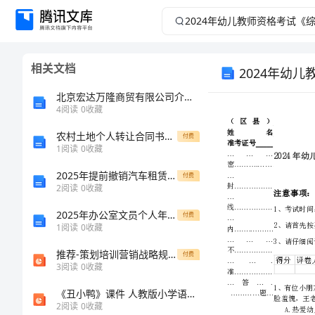
2024
年
相关文档
2024年幼
幼
北京宏达万隆商贸有限公司介绍企业发展分析报告
儿
4
阅读
0
收藏
教
农村土地个人转让合同书范本
付费
1
阅读
0
收藏
师
2025年提前撤销汽车租赁合同模板
付费
2
阅读
0
收藏
资
2025年办公室文员个人年度工作总结范文
付费
1
阅读
0
收藏
格
推荐-策划培训营销战略规划 150页 精品
付费
考
3
阅读
0
收藏
《丑小鸭》课件 人教版小学语文二年级下册2
试
2
阅读
0
收藏