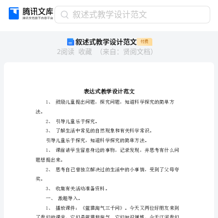
叙
叙述式教学设计范文
述
叙述式教学设计范文
付费
式
2
阅读
收藏
（
来自
：
贤阅文档
）
教
学
设
计
范
文
法。
表