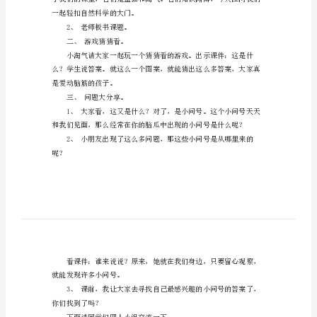
2、引导儿童乐于探究。
达
式
教
学
设
题想提出来。
计
范
奖。
文
3、收集有关活动准备资料。
一、激趣导入。
1、
鼓
励
一起轻扣自然科学的大门。
儿
2、老师板书课题。