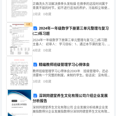
童
正确洗头方法解决换季头发枯燥 在换季的这段时间属于
乐
青黄不接的时节，如不进行适当的养护，污垢和尘埃便
1、老师讲瓦特的故事。
会附着在发丝上，增加发丝与发丝间的摩擦，这将会直
2
阅读
0
收藏
接导致秀发枯槁、暗黄。但不要以为仅仅是增加清洁次
于
数就可
付费
探
2024年一年级数学下册第三单元整理与复习
(二)练习题
究。
五、生活小能手。
2024年一年级数学下册第三单元整理与复习(二)练习题
主备人： 初审人： 学习目标：1、通过本节课的复习，
能够准确地根据数学信息提出相应的数
4
阅读
0
收藏
3、
2、介绍自己生活中的奇
了
精编教师班级管理学习心得体会
解
教师班级管理学习心得体会20XX年 班级管理中，还必
须要有一个完整的制度，来制约学生。俗话说：没有规
生
矩，不成方圆。为此，我在班级里，制订了一个完整的
3
阅读
0
收藏
制度来约束孩子。下面是教师班级管理学习心得体会全
呢！这节课就上到这，下课。
文
活
模板,内容仅供参考
深圳同德堂养生文化有限公司介绍企业发展
中
分析报告
常
深圳同德堂养生文化有限公司 企业发展分析结果企业发
展指数得分企业发展指数得分深圳同德堂养生文化有限
公司综合得分说明：企业发展指数根据企业规模、企业