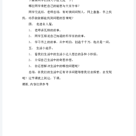
童
二、游戏猜猜看。
提
出
问
是爱动脑筋的孩子。
题，
三、问题大分享。
探
究
问
题，
呢？
知
道
科
学