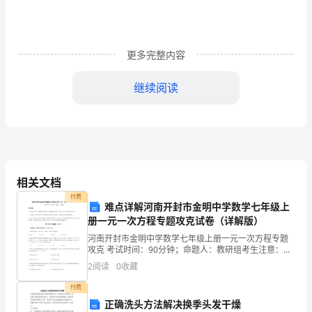
探
究
更多完整内容
的
继续阅读
简
单
就能发现许多小问号。
方
法。
相关文档
你们找到了吗？
付费
难点详解河南开封市金明中学数学七年级上
下面请同学们四人小组交
2、
册一元一次方程专题攻克试卷（详解版）
引
河南开封市金明中学数学七年级上册一元一次方程专题
攻克 考试时间：90分钟；命题人：教研组考生注意：
导
1、本卷分第I卷（选择题）和第Ⅱ卷（非选择题）两部
2
阅读
0
收藏
分，满分100分，考试时间90分钟2、答卷前，考生务
儿
找，动手做做都能找到问题的
付费
正确洗头方法解决换季头发干燥
四、走进名人屋。