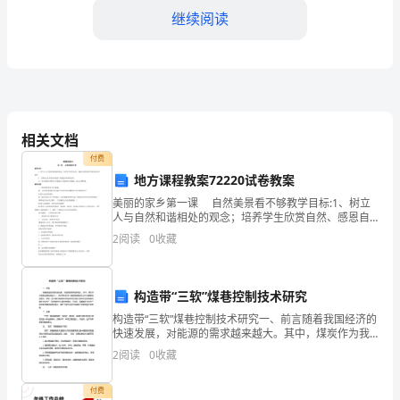
同
继续阅读
学
们：
大
问题的方法。
家
相关文档
付费
好！
地方课程教案72220试卷教案
我
美丽的家乡第一课 自然美景看不够教学目标:1、树立
人与自然和谐相处的观念；培养学生欣赏自然、感恩自
今
然和保护自然的意识和情怀。2、了解自己家乡的自然美
2
阅读
0
收藏
景,并能进行简单的介绍。３、学会欣赏自然美景,并能
天
很
构造带“三软”煤巷控制技术研究
构造带“三软”煤巷控制技术研究一、前言随着我国经济的
荣
快速发展，对能源的需求越来越大。其中，煤炭作为我
国主要的能源之一，其开采和利用一直是我国能源工业
2
阅读
0
收藏
幸
中的重要组成部分。然而，由于煤矿地质条件的复杂性
和采
站
付费