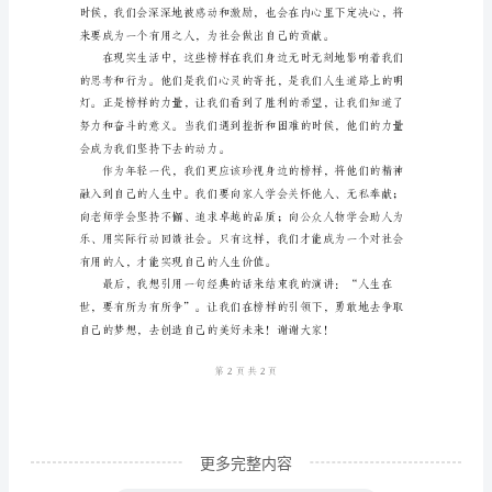
面对困难，迎接未来的挑战。
尊
敬
的
各
位
领
导、
老
师
和
亲
爱
更多完整内容
的