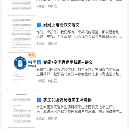
感慨万分。这些年来，我经历了许多挑战和困难，也收
1
阅读
0
收藏
我
获了很多宝贵的经验和成长。首先，大学生活给了我很
多机会去
身
妈妈上电视作文范文
边”
作为一个孩子，我们都有一个共同的愿望，那就是看到
妈妈上电视。为什么呢？因为我们会感到自豪和骄傲，
的
因为这代表着妈妈变得更加成功和受人尊敬。我很幸
3
阅读
0
收藏
运，我的愿望得以实现，因为我的妈妈上过电视。当时
主
我只有大约
付费
题
专题+空间直角坐标系--讲义
演
简单学习网课程讲义学科：数学专题：空间直角坐标系
主讲教师：纪荣强北京四中数学教师北京市海淀区上地
讲。
东路1号盈创动力大厦E座702B免费咨询电话4008-110-
2
阅读
0
收藏
818总机:010-********重难点
我
们
学生会团委竞选学生演讲稿
学生会团委竞选学生演讲稿学生会团委竞选学生演讲
每
稿 演讲稿可以起到整理演讲者的思路、提示演讲的内
容、限定演讲的速度的作用。在不断进步的时代，需要
2
阅读
0
收藏
个
使用演讲稿的场合越来越多，来参考自己需要的演讲稿
吧！下