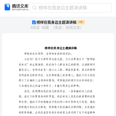
榜
榜样在我身边主题演讲稿
样
榜样在我身边主题演讲稿
付费
在
4
阅读
收藏
（
来自
：
尚阅文库
）
我
身
边
主
题
演
讲