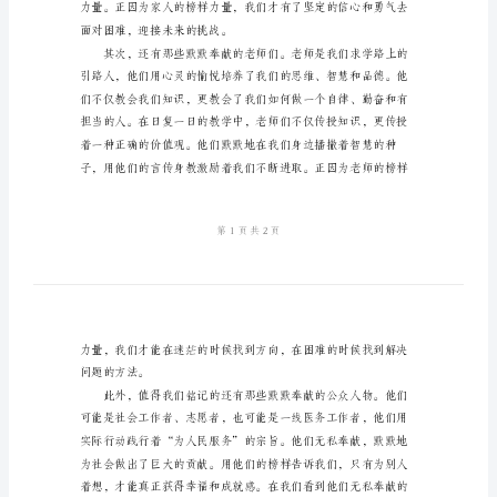
稿
榜
样
在
我
身
边
主
题
演
讲
稿