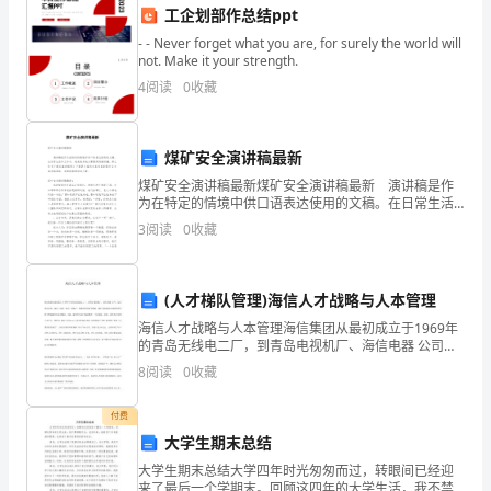
工企划部作总结ppt
在
- - Never forget what you are, for surely the world will
这
not. Make it your strength.
4
阅读
0
收藏
里，
为
煤矿安全演讲稿最新
会成为我们坚持下去的动力。
大
煤矿安全演讲稿最新煤矿安全演讲稿最新 演讲稿是作
为在特定的情境中供口语表达使用的文稿。在日常生活
家
和工作中，越来越多地方需要用到演讲稿，那么你有了
3
阅读
0
收藏
解过演讲稿吗？下面是小编为大家收集的煤矿安全演讲
带
稿
来
(人才梯队管理)海信人才战略与人本管理
海信人才战略与人本管理海信集团从最初成立于1969年
关
的青岛无线电二厂，到青岛电视机厂、海信电器 公司，
先后涉足家电、通讯、信息、商业、房地产、智能商用
于
8
阅读
0
收藏
设备等领域，最终 发展成为目前国内著名的大型高新技
“榜
付费
大学生期末总结
样
大学生期末总结大学四年时光匆匆而过，转眼间已经迎
在
来了最后一个学期末。回顾这四年的大学生活，我不禁