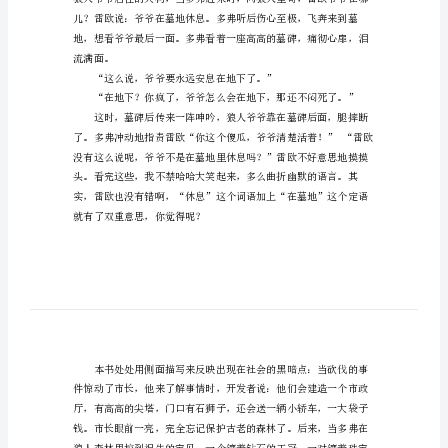
孩子五分钟内变小书虫的神奇魔术）
林
读
后
感
可
爱
的
小
家
伙
们