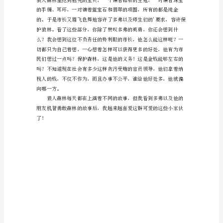
狼
流满面。
人
森
林
读
后
感
可
爱
的
就有了双重意思，你觉得呢？
小
家
伙