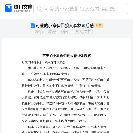
可
可爱的小家伙们狼人森林读后感
爱
可爱的小家伙们狼人森林读后感
付费
的
2
阅读
收藏
（
来自
：
贤阅文档
）
小
家
伙
们
狼
人
可爱的小家伙们-狼人森林读后感
森