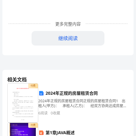
们-
狼
更多完整内容
人
森
继续阅读
林
读
后
感
相关文档
付费
2024年正规的房屋租赁合同
本
2024年正规的房屋租赁合同正规的房屋租赁合同1 出
租人(甲方)： 承租人(乙方)： 经双方协商达成房屋租
书
赁协议，并签订如下合同，共同遵守。 第一条.标的
6
阅读
0
收藏
物 出租人将位于 出租给承
作
付费
者
第1章JAVA概述