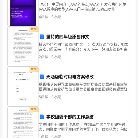
- */61 - 主要内容 - JAVA的特点JAVA的开发和执行环境
和
JAVA程序的类型JAVA入门－简单输入/输出功能
“小
4
阅读
0
收藏
狼
付费
坚持的四年级原创作文
人”
精选坚持的四年级原创作文 ：欢送阅读与支持，如果
(荷
喜欢记得常来！内容简介：今天下午，好朋友给我打来
，说问问我下午还练不练歌了？那当然要练了，好朋友
向哪一方。
2
阅读
0
收藏
兰
还让我练习另外一个好朋友... 觉得不错就继续
孩
付费
天酒店临时用电方案修改
子
蚆蚇袆芆薂蚆羈聿蒈蚅肁芅蒄蚄袀肇莀蚄羃莃蚈蚃肅膆
了！
薄蚂膇莁蒀蚁袇膄莆螀罿莀节蝿肁膂薁蝿螁莈薇螈羃膁
人
蒃螇肆蒆荿螆膈艿蚈螅袈肂薄螄羀芇蒀袃肂肀莆袃螂芆
5
阅读
0
收藏
节袂袄肈蚀袁肇莄薆袀腿膇蒂衿衿莂莈袈羁膅蚇袇肃莀
手
薃羇膅膃
付费
一
学校团委干部的工作总结
册
学校团委干部的工作总结 在20xx年这个学期即将过
去，回顾本学期学校团委的主要工作可以概括为：积极
的
发挥学校团委功能，做好“一校一点”工作，开展各种丰富
1
阅读
0
收藏