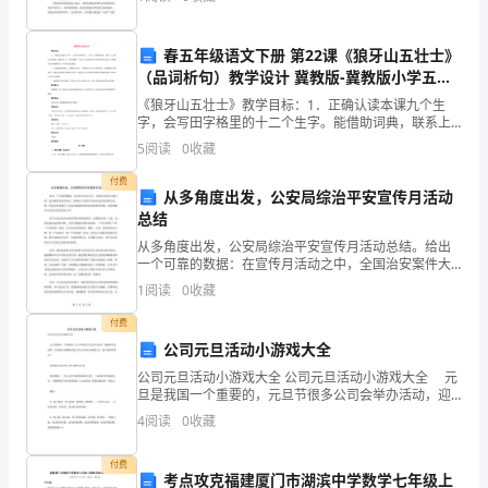
多彩的活动并积极协助学校德育处及其他部门的各项
超
春五年级语文下册 第22课《狼牙山五壮士》
级
（品词析句）教学设计 冀教版-冀教版小学五年
级下册语文教案
畅
《狼牙山五壮士》教学目标：1．正确认读本课九个生
字，会写田字格里的十二个生字。能借助词典，联系上
销
下文和自己的积累，理解“壮士”、“斩钉截铁”、“屹立”等
5
阅读
0
收藏
词语在语言环境中的恰当意义；并能辨别它们的感情色
书！
付费
从多角度出发，公安局综治平安宣传月活动
让
总结
从多角度出发，公安局综治平安宣传月活动总结。给出
孩
一个可靠的数据：在宣传月活动之中，全国治安案件大
幅下降，成为极其切实的见证。固然这个结果不全是由
1
阅读
0
收藏
子
宣传活动所引起的，但活动本身提升了民众对抵制犯罪
的自觉性
付费
五
公司元旦活动小游戏大全
分
公司元旦活动小游戏大全 公司元旦活动小游戏大全 元
旦是我国一个重要的，元旦节很多公司会举办活动，迎
钟
接新年的到来，下面是由为你精心的公司元旦活动小游
4
阅读
0
收藏
戏大全，祝大家新年快乐! 该游戏必须安排0男0
内
付费
考点攻克福建厦门市湖滨中学数学七年级上