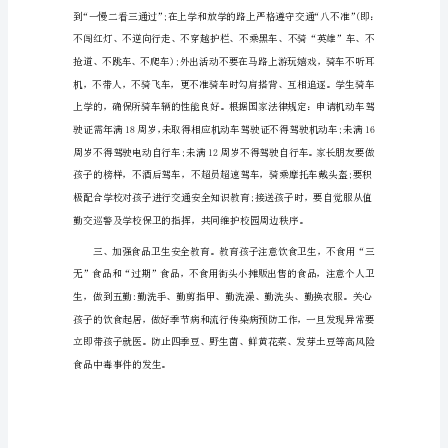
暑
假
开
始
时
间
7
月
救，要智慧救援，立即寻求成人帮助。
11
日
起
放
暑