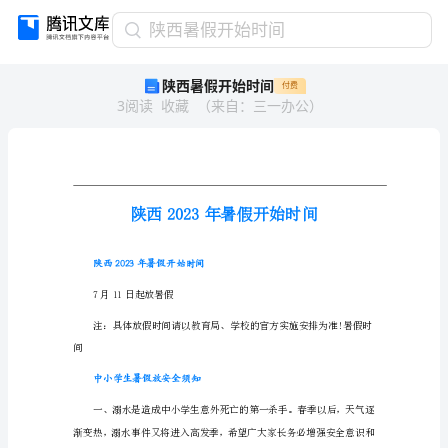
陕
陕西暑假开始时间
西
陕西暑假开始时间
付费
暑
3
阅读
收藏
（
来自
：
三一办公
）
假
开
始
时
间
陕
西