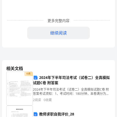
假
注：
具
更多完整内容
体
继续阅读
放
假
时
间
相关文档
请
付费
2024年下半年司法考试（试卷二）全真模拟
试题C卷 附答案
以
2024年下半年司法考试（试卷二）全真模拟试题C卷 附
教
答案考试须知：1、考试时间：180分钟，本卷满分为
150分。 2、请首先按要求在试卷的指定位置填写您的姓
2
阅读
0
收藏
育
名、准考证号等信息。 3、请仔细阅读各种题
局、
教师求职自我评价_28