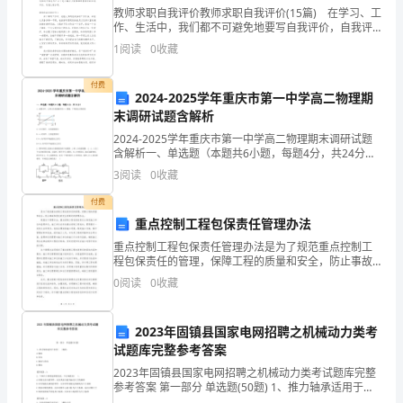
学
教师求职自我评价教师求职自我评价(15篇) 在学习、工
作、生活中，我们都不可避免地要写自我评价，自我评
校
价的功能首先表现为自我功能，它对人的自我发展、自
1
阅读
0
收藏
我完善、自我实现有着特殊的意义。你知道自我评
的
付费
2024-2025学年重庆市第一中学高二物理期
官
末调研试题含解析
方
2024-2025学年重庆市第一中学高二物理期末调研试题
含解析一、单选题（本题共6小题，每题4分，共24分）
实
1、如图为甲、乙两人沿直线跑步的v-t图像，下列说法正
3
阅读
0
收藏
确的是A.t=0时刻甲、乙的速度相同B
施
付费
重点控制工程包保责任管理办法
安
重点控制工程包保责任管理办法是为了规范重点控制工
程包保责任的管理，保障工程的质量和安全，防止事故
排
和损失的发生而制定的管理办法。根据这个管理办法，
0
阅读
0
收藏
重点控制工程包保的责任主体是施工单位和监理单位。
为
施工单位
准!
2023年固镇县国家电网招聘之机械动力类考
试题库完整参考答案
暑
2023年固镇县国家电网招聘之机械动力类考试题库完整
参考答案 第一部分 单选题(50题) 1、推力轴承适用于承
假
受( )载荷。A.轴向B.径向C.轴向与径向D.横向【答案】：