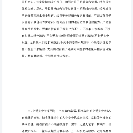
2023
年
陕西2023年暑假开始时间
暑
7月11日起放暑假
假
开
始
间
时
间
中小学生暑假放安全须知
陕
西
2023
年