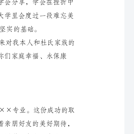
最后让我再次向在座的领导和亲友多年来对我本人和杜氏家族的
福、永保康
历经十二年的寒窗苦读，同学考入大学××专业。这份成功的取
得，不仅凝聚着他个人的辛勤努力，还凝聚着亲朋好友的美好期待，
更凝聚着父母和老师的精心培养。此时此刻，同学一定有很多的话要
xx同学是一个有爱心、有孝心、有责任心的孩子，下面我提议，
让我们共同举杯，祝愿他在今后的学习和生活的道路上迈出更大和更