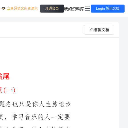
立享超值文库资源包
我的资料库
开通会员
Login 腾讯文档
编辑文档
女儿的进步让我感到自豪和骄傲。金榜题名也只是你人生旅途步
入社会所踏出的第一步，大学的时光弥足珍贵，学习音乐的人一定要
有发现美热爱美的心灵，希望你学会坚守，学会分享，学会在挫折中
守候理想，在超越中留住平凡。我相信你在大学里会度过一段难忘美