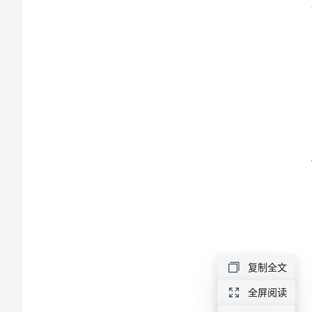
宴
主
持
词
结
尾
升
学
宴
主
持
复制全文
词
全屏阅读
结