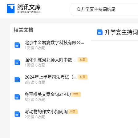
升
学
相关文档
升学宴主持词
宴
北京中金君宴数字科技有限公司介绍企业发展分析报告
主
1
阅读
0
收藏
强化训练河北师大附中数学人教版七年级下册不等式与不等式组章节训练试题（含答案及解析）
持
付费
1
阅读
0
收藏
词
2024年上半年司法考试（试卷二）考前冲刺试卷A卷 附解析
付费
3
阅读
0
收藏
结
冬至唯美文案金句214句
付费
8
阅读
0
收藏
尾
写动物的作文小狗闹闹
付费
升
2
阅读
0
收藏
学