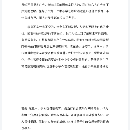
学习教育心得体会1（2865字）
学
习
教
育
心
得
课程，愿意将自己的体会跟大
体
会
学
习
教
育