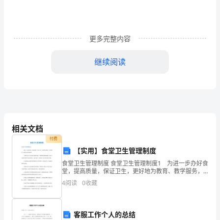
小
学
心
更多完整内容
理
继续阅读
健
康
教
育
相关文档
绪
付费
引导人。
【实用】食堂卫生管理制度
论
食堂卫生管理制度 食堂卫生管理制度1 为进一步办好食
堂，提高质量，保证卫生，更好地为教育、教学服务，
一
特制定本管理制度。 1.食堂从业人员必须自觉遵守学
4
阅读
0
收藏
院、食堂的各项规章制度，树立大局观和为师生服务
课，
并
客服工作个人的总结