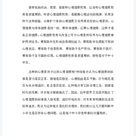
心
得
体
会
1（2865
字）
通
过
老
师
讲
授
中