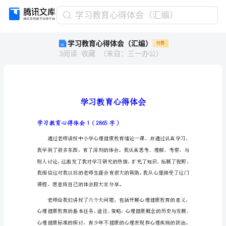
学
学习教育心得体会（汇编）
习
学习教育心得体会（汇编）
付费
教
3
阅读
收藏
（
来自
：
三一办公
）
育
心
得
体
会
（汇
编）