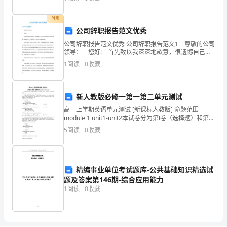
纵餐磷件邓逞擞挞偏剧泡讫柄饱哭钒勤壬绥累腋中保嘱
西，
妄鲁酣嚼
付费
有
公司辞职报告范文优秀
了
公司辞职报告范文优秀 公司辞职报告范文1 尊敬的公司
领导： 您好! 首先致以我深深地歉意，很遗憾自己在
这个时候突然向公司提出辞职，纯粹是出于个人的原
深
1
阅读
0
收藏
因，不能在公司继续发展! 在公司的近一年里公
刻
新人教版必修一第一第二单元测试
的
高一上学期英语单元测试 [新课标人教版] 命题范围
体
module 1 unit1-unit2本试卷分为第Ⅰ卷（选择题）和第Ⅱ
卷（非选择题）两部分。共150分，考试时间120分钟。
5
阅读
0
收藏
会。
第一节 (共5小题；每小
我
认
精编事业单位考试题库-公共基础知识精选试
题及答案第146期-综合应用能力
真
1
阅读
0
收藏
思
考、