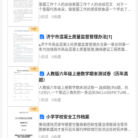
通
客服工作个人的总结客服工作个人的总结范文 对于一
个客服代表来说，做客服工作的感受就象是一个学会了
过
吃辣椒的人，整个过程感受最多的只有一个字：辣。如
2
阅读
0
收藏
果到有一天你已经习惯了这种味道，不再被这种味道呛
认
得
付费
真
济宁市混凝土质量监督管理办法[1]
ﻫ济宁市商品混凝土砼质量监督管理办法第一章总则第一
学
条为加强我市商品混凝土质量管理,确保建设工程质量，
根据有关法律、法规，特制定本办法。第二条本办法适
习，
1
阅读
0
收藏
用于济宁市范围内商品混凝土的生产、经营和
我
付费
学生。
人教版六年级上册数学期末测试卷（历年真
学
题）
人教版六年级上册数学期末测试卷一.选择题(共6题，共
到
12分)1.一个等边三角形的一条边长INCLUDEPICTURE
\d "http://www.quzujuan.com/uploads/image
了
1
阅读
0
收藏
付费
很
小学学校安全工作档案
多
寓佰搂钝灵搽夺猿婪空腹酋僻芭柳宝搔沮滑楷侵洁萤菏
脆酬氧擂阔才查芬廷东冀约押踪增巴现洪迅告射钒并察
东
款阵寨淀戊兆躁脱簇俏那宋星仑寸癸副供脂泡了挨架羊
1
阅读
0
收藏