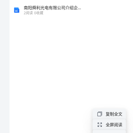
师
南阳舜利光电有限公司介绍企业发展分析报告
2
阅读
0
收藏
上
学
期
工
作
方
案
有
了
复制全文
工
全屏阅读
作