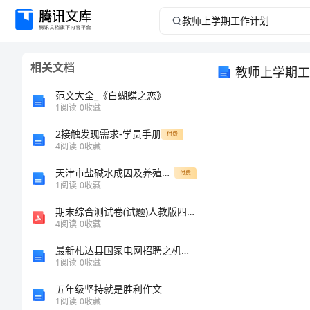
教
师
相关文档
教师上学期工
上
范文大全_《白蝴蝶之恋》
学
1
阅读
0
收藏
2接触发现需求-学员手册
期
付费
4
阅读
0
收藏
工
天津市盐碱水成因及养殖资源开发现状
付费
1
阅读
0
收藏
作
期末综合测试卷(试题)人教版四年级下册数学
4
阅读
0
收藏
计
最新札达县国家电网招聘之机械动力类考试题库【学生专用】
划
1
阅读
0
收藏
五年级坚持就是胜利作文
教
1
阅读
0
收藏