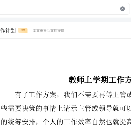
作计划
本文由贤阅文档提供
付费
教师上学期工作方案
有了工作方案，我们不需要再等主管或领导的吩咐，只是在某
些需要决策的事情上请示主管或领导就可以了。我们可以做到整体
的统筹安排，个人的工作效率自然也就提高了。通过工作方案变个
人驱动的为系统驱动的管理模式，这是企业成长的必经之路。下面
是出guo为你推荐的工作方案范文，欢迎参考。
时间总是过得很快，不经意间xx年就在我