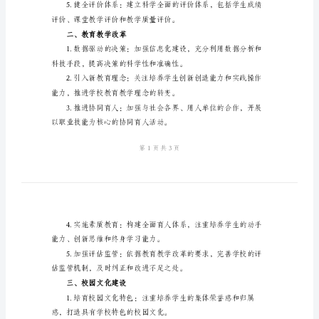
计
一、教育教学工作
划
范
专业发展，提高教师
本
中
等
职
业
学
辅导活动，提高学生综合素质。
校
2024