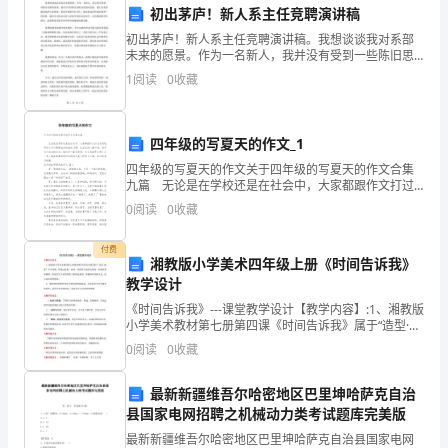
初出茅庐！新人系主任竞聘演讲稿
作，
团结的班级氛围。
初出茅庐！新人系主任竞聘演讲稿。我想谈谈我对系部
提
未来的愿景。作为一名新人，我并没有受到一些陈旧思
想的束缚，我有不同的想法来推动系部的发展。我认为
1
阅读
0
收藏
高
系部既要发挥专业优势，更需开展跨学科合作，推动系
部学科的
稳定。
学
四年级的写夏天的作文_1
校
四年级的写夏天的作文关于四年级的写夏天的作文合集
九篇 无论是在学校还是在社会中，大家都跟作文打过
的
作，共同关注学生全面发展。
交道吧，写作文可以锻炼我们的独处习惯，让自己的心
0
阅读
0
收藏
静下来，思考自己未来的方向。如何写一篇有思想、有
办
四、专业建设
文
付费
学
湘教版小学美术四年级上册《时间告诉我》
教学设计
水
《时间告诉我》---课堂教学设计【教学内容】:1、湘教版
小学美术教材第七册第四课《时间告诉我》属于“造型·表
平
现”学习领域，即通过看看、画画、做做等方面所见所
0
阅读
0
收藏
闻、所感所想的事物，激发学生丰富的想象力和创
和
最新新疆维吾尔哈密地区巴里坤哈萨克自治
教
县国家电网招聘之机械动力类考试题库完美版
育
最新新疆维吾尔哈密地区巴里坤哈萨克自治县国家电网