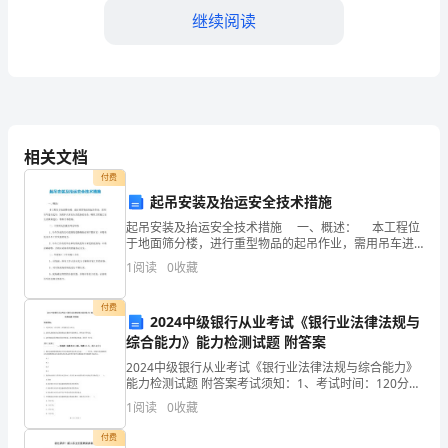
展
继续阅读
中
等
职
能力、创新思维和终身学习能力。
业
相关文档
付费
学
起吊安装及抬运安全技术措施
校
起吊安装及抬运安全技术措施 一、概述： 本工程位
于地面筛分楼，进行重型物品的起吊作业，需用吊车进
的
三、校园文化建设
行起吊，为保护人身安全及设备的安全，确保工程施工
1
阅读
0
收藏
安全及顺利进行，特制订本措施。 二、工程所处
教
付费
2024中级银行从业考试《银行业法律法规与
育
感，打造具有学校特
综合能力》能力检测试题 附答案
教
2024中级银行从业考试《银行业法律法规与综合能力》
能力检测试题 附答案考试须知：1、考试时间：120分
学
钟，本卷满分为100分。 2、请首先按要求在试卷的指定
1
阅读
0
收藏
位置填写您的姓名、准考证号等信息。 3、请
工
付费