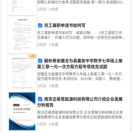
招聘之机械动力类考试题库完美版 第一部分 单选题(50
际技能和岗位职业素养的培养。
质
题) 1、已知一圆锥体，D＝60mm，d＝50mm，l＝
2
阅读
0
收藏
100mm，它的锥度是( )A.
量，
员工离职申请书如何写
制
员工离职申请书如何写 填表日期： 《员工离职工作
定
交接表》 代理人代为办理，但所有一切责任仍由原移
交人负责。 一、离职人员应将经管之公文、公物、公
5
阅读
0
收藏
款全部缴清，如有借用公有财物均应一并缴回，
和
付费
实
解析卷安徽无为县襄安中学数学七年级上册
第三章一元一次方程方程专项攻克试题
施
安徽无为县襄安中学数学七年级上册第三章一元一次方
科
程方程专项攻克 考试时间：90分钟；命题人：教研组考
生注意：1、本卷分第I卷（选择题）和第Ⅱ卷（非选择
2
阅读
0
收藏
题）两部分，满分100分，考试时间90分钟2、答卷
学
南京迈易恩能源科技有限公司介绍企业发展
合
分析报告
理
南京迈易恩能源科技有限公司 企业发展分析结果企业发
展指数得分企业发展指数得分南京迈易恩能源科技有限
的
公司综合得分说明：企业发展指数根据企业规模、企业
1
阅读
0
收藏
创新、企业风险、企业活力四个维度对企业发展情况进
工
行评