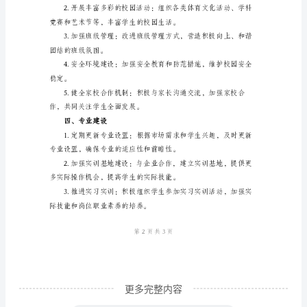
年
工
二、教育教学改革
作
计
划
范
本
为
以职业技能为核心的
了
更
好
地
开
更多完整内容