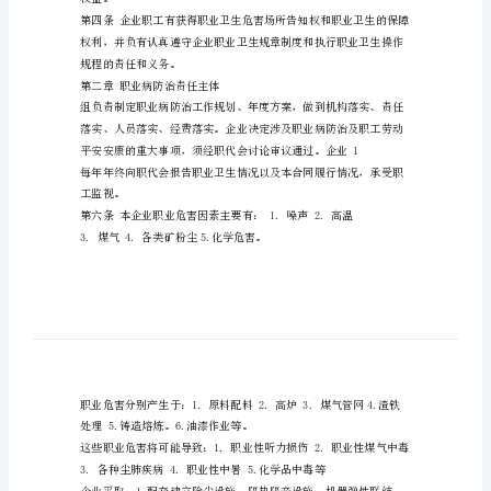
治
专
第一章总那么
项
集
理、综合治理。
体
合
职业卫生条件。
同
富
权益。
邦
攀