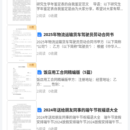
研究生学年鉴定表的自我鉴定范文 导语：以下研究生
害，
学年鉴定表自我鉴定是由为大家分享，希望对大家有帮
助!文章仅供参考! 自从xx年9月成为一名硕士研究生以
维
2
阅读
0
收藏
来，这三年我的学习、工作和生活是充实而有意
毒等物质浓度符合国家职业卫
护
付费
2025年物流运输货车驾驶员劳动合同书
职
2025年物流运输货车驾驶员劳动合同书甲方（以下简称
工
“公司”）：乙方（以下简称“驾驶员”）：根据《中华人民
共和国劳动法》、《中华人民共和国劳动合同法》及相
2
阅读
0
收藏
安
关法律法规的规定，甲乙双方在平等自愿、协商一致
康
付费
饭店用工合同精编版（5篇）
权
饭店用工合同精编版甲方：注册地址：经营地址：乙
施、劳动保护待遇等内容。
方：_____ 性别：_
益，
2
阅读
0
收藏
促
进
2024年送给朋友同事的端午节祝福语大全
职业病危害防治方案及实施情况。
企
2024年送给朋友同事的端午节祝福语大全 端午节放假
安排端午节2024放假安排端午节2024放假安排端午节
业
2024放假安排端午节是几月几号端午节传说端午节的由
5
阅读
0
收藏