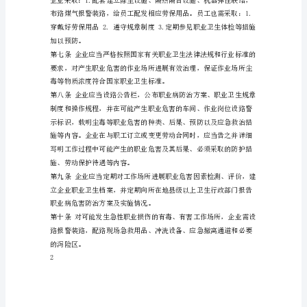
枝
规程的责任和义务。
花
第二章职业病防治责任主体
市
职
业
病
防
治
工监视。
专
项
3.煤气4.各类矿粉尘5.化学危害。
集
体
合