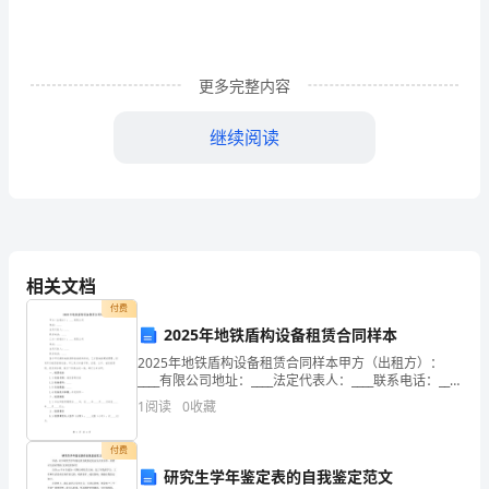
同
为
更多完整内容
预
防、
继续阅读
控
制
处理5.铸造熔炼。6.油漆作业等。
和
消
相关文档
付费
除
2025年地铁盾构设备租赁合同样本
职
2025年地铁盾构设备租赁合同样本甲方（出租方）：
____有限公司地址：____法定代表人：____联系电话：____
业
乙方（承租方）：____有限公司地址：____法定代表人：
1
阅读
0
收藏
____联系电话：___
病
加以预防。
付费
危
研究生学年鉴定表的自我鉴定范文