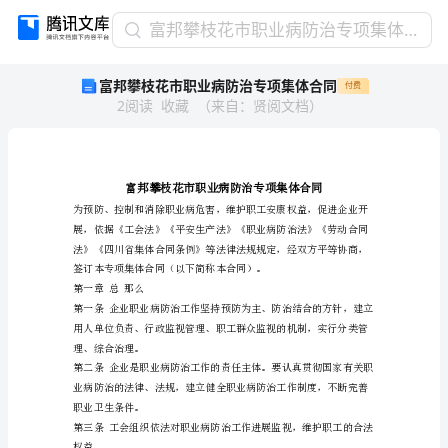
富
富邦攀枝花市职业病防治专项集体合同
邦
富邦攀枝花市职业病防治专项集体合同
付费
攀
2
阅读
收藏
（
来自
：
贤阅文档
）
枝
花
市
职
业
病
防