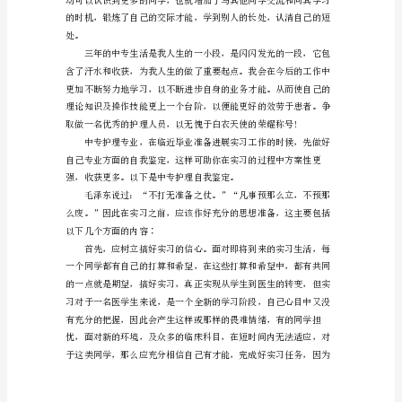
我
鉴
定
范
文
我
始
终
以
积
极
的