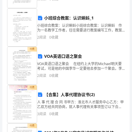
前。 我带着不情愿开始了军训，这么多天过去了，每
心
天
贯
小班综合教案：认识蝌蚪_1
穿
小班综合教案：认识蝌蚪小班综合教案：认识蝌蚪 作
为一名教学工作者，往往需要进行教案编写工作，教案
于
有助于顺利而有效地开展教学活动。那么什么样的教案
2
阅读
0
收藏
才是好的呢？以下是小编精心整理的小班综合教案：认
识
整
付费
个
VOA英语口语之聚会
VOA英语口语之聚会 在纽约上大学的Michael明天要
护
考试，可是他的中国李华一定要他去参加一个聚会。李
华今天学到的两个常用语是：hit 和to roll。 L：
理
2
阅读
0
收藏
Michael，你容许跟我一起
工
付费
【合集】人事代理协议书(2)
作，
人 事 代 理 合 同 书甲方：淮北市人才服务中心乙方：甲
在
乙双方经共同协商，就人事代理有关事项签订以下合
同：一、甲方接受乙方委托，按照乙方申请的代理内容
3
阅读
0
收藏
（详见人事代理申请表），对乙方实行人事代理。二、
业
付费
务