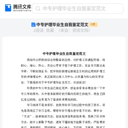
中
中专护理毕业生自我鉴定范文
专
中专护理毕业生自我鉴定范文
付费
护
2
阅读
收藏
（
来自
：
贤阅文档
）
理
毕
业
生
自
我
鉴