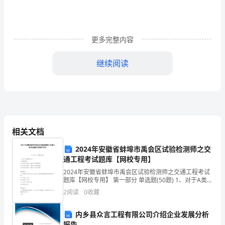
信
念
和
更多完整内容
勤
继续阅读
奋
的
态
度，
相关文档
对
2024年安徽省蚌埠市禹会区试验检测师之交
护
通工程考试题库【网校专用】
2024年安徽省蚌埠市禹会区试验检测师之交通工程考试
理
题库【网校专用】 第一部分 单选题(50题) 1、对于A类缺
处。
陷的产品（ ）A.无条件拒收B.经订货方同意后，修复后
工
2
阅读
0
收藏
予以降级使用C.经订货方同
作
内乡县众言工程有限公司介绍企业发展分析
报告