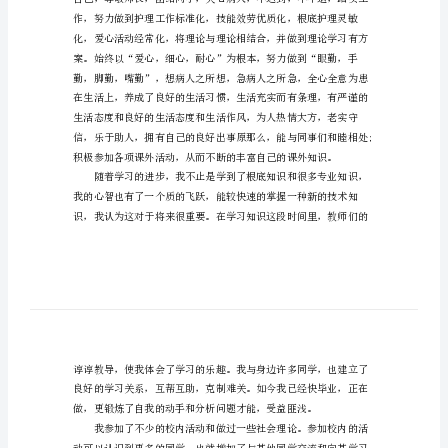
定
范
文
中
专
护
理
毕
业
生
自