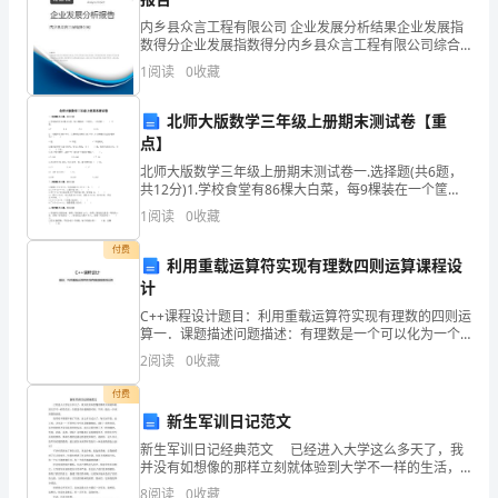
满
内乡县众言工程有限公司 企业发展分析结果企业发展指
腔
数得分企业发展指数得分内乡县众言工程有限公司综合
得分说明：企业发展指数根据企业规模、企业创新、企
1
阅读
0
收藏
业风险、企业活力四个维度对企业发展情况进行评价。
热
该企
北师大版数学三年级上册期末测试卷【重
情，
点】
将
北师大版数学三年级上册期末测试卷一.选择题(共6题，
共12分)1.学校食堂有86棵大白菜，每9棵装在一个筐
耐
里，一共需要（ ）个筐。A.7 B.8 C.9
1
阅读
0
收藏
心、
付费
利用重载运算符实现有理数四则运算课程设
细
计
心、
C++课程设计题目：利用重载运算符实现有理数的四则运
算一．课题描述问题描述：有理数是一个可以化为一个
分数的数，例如2/3，533/920，-12/49都是有理数，而
热
以下几个方面的内容∶
2
阅读
0
收藏
就为无理数。在C++中，并没有预先定
心、
付费
新生军训日记范文
责
新生军训日记经典范文 已经进入大学这么多天了，我
并没有如想像的那样立刻就体验到大学不一样的生活，
任
在我没有站稳脚的时候，军训，抢先一步来到我的面
8
阅读
0
收藏