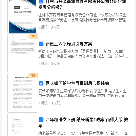
桂林市开源商业管理有限责任公司介绍企业
矿、
发展分析报告
石
桂林市开源商业管理有限责任公司 企业发展分析结果企
业发展指数得分企业发展指数得分桂林市开源商业管理
油
有限责任公司综合得分说明：企业发展指数根据企业规
1
阅读
0
收藏
模、企业创新、企业风险、企业活力四个维度对企业发
化
展情
斯的释放量。
付费
新员工入职培训引导方案
工
新员工入职培训指引方案【课程背景】：新员工入职培
等
训指引是一种最常用的人力资源开发方法，但广泛存在
的状况是太多企业不可以保证这些方案拥有较高的质量
1
阅读
0
收藏
行
和效度，存在着这样或那样的缺欠。理想的员工入职培
检和维护。
训
业
付费
三、安全教育与培训
家长如何给学生写军训后心得体会
中。
家长如何给学生写军训后心得体会 学生军训是学生人生
中一次难得的考验和磨练，是一幅画中夺目的颜色。而
为
我们作为学生，应校方的要求现在对军训进行心得体会
3
阅读
0
收藏
展开总结。你是否在找正准备撰写“家长如何给学生写
了
以下是安全教育与培训的范本：
保
四年级语文下册 纳米新星1教案 西师大版 教
案
障
纳米新星教学目： 1.学习并掌握本课生字、新词。 2.