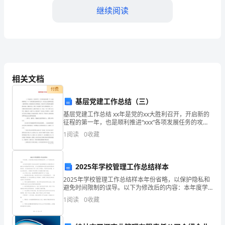
具
继续阅读
危
害
二、瓦斯控制与排除
性
的
相关文档
事
付费
基层党建工作总结（三）
故，
排除的范本：
基层党建工作总结 xx年是党的xx大胜利召开，开启新的
征程的第一年，也是顺利推进“xxx”各项发展任务的攻坚
常
之年。社区党总支按照街道党工委的的要求，切实加强
1
阅读
0
收藏
社区党的建设，夯实党在社区的组织基础和
常
发
够有效排除瓦斯和其他有害气体。
2025年学校管理工作总结样本
生
2025年学校管理工作总结样本年份省略，以保护隐私和
避免时间限制的误导。以下为修改后的内容：本年度学
在
校管理工作的总结回顾了我校管理团队在关键时期内对
1
阅读
0
收藏
教育方针政策的贯彻与实践，以及在管理创新和发展方
煤
面所