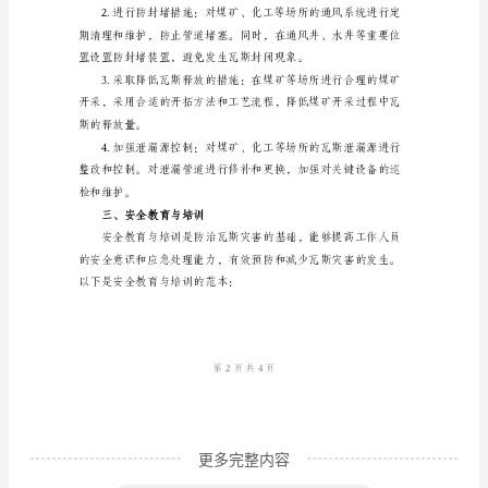
道
防
采取相应的控制措施。
线
范
本
提醒工作人员采取适当的措施。
瓦
斯
灾
害
准确性。
是
一
种
极
更多完整内容