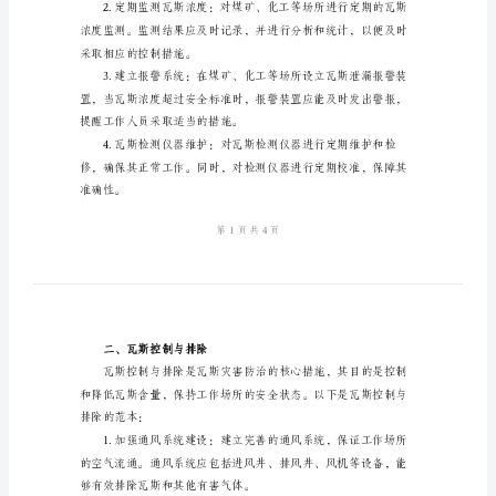
线
范
本
一、瓦斯监测与检测
防
治
瓦
是瓦斯监测与检测的范本：
斯
灾
害
的
四