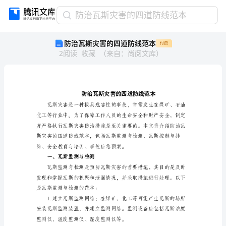
防
防治瓦斯灾害的四道防线范本
治
防治瓦斯灾害的四道防线范本
付费
瓦
2
阅读
收藏
（
来自
：
尚阅文库
）
斯
灾
害
的
四
道
防