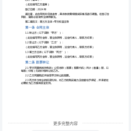
第
条
合
合同。
同
主
确认。
体
第六条违约责任
1.1
转
让
方
（以
下
简
更多完整内容