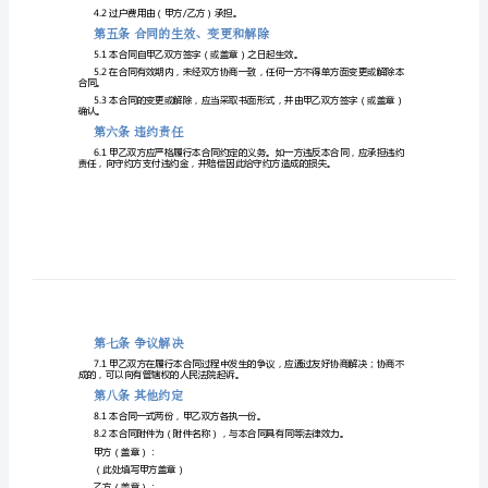
2024
1.2受让方（以下简称“乙方”）：
股
票
第二条股票转让
转
让
每股（价格）元的价格转让给乙方。
合
2.2
同
第三条股票转让款支付
范
支付给甲方。
本
「最
第四条股票过户
新」
第
4.2过户费用由（甲方/乙方）承担。
一