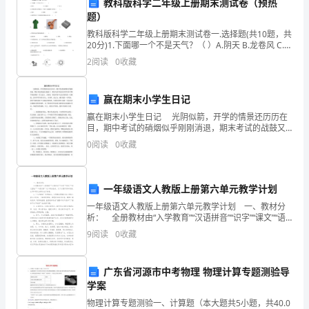
执
教科版科学二年级上册期末测试卷（预热
同前，请务必咨询专业律师意见。
题）
照
第二篇范文：第三方主体+甲方权益主导
教科版科学二年级上册期末测试卷一.选择题(共10题，共
20分)1.下面哪一个不是天气？（ ）A.阴天 B.龙卷风 C.冬
号，
第一条合同主体
天2.对餐具特点的描述，不属于金属碗特点
2
阅读
0
收藏
法
1.1转让方（以下简称“甲方”）：
定
赢在期末小学生日记
赢在期末小学生日记 光阴似箭，开学的情景还历历在
1.2受让方（以下简称“乙方”）：
代
目，期中考试的硝烟似乎刚刚消退，期末考试的战鼓又
敲响了。期末考试不仅是对同学们本学期学业成果的一
0
阅读
0
收藏
表
次大盘点、大检阅，更是对每个人综合素质的一次挑
1.3第三方主体（以下简称“丙方”）：
战，是
人，
一年级语文人教版上册第六单元教学计划
联
第二条股票转让
一年级语文人教版上册第六单元教学计划 一、教材分
析： 全册教材由“入学教育”“汉语拼音”“识字”“课文”“语
系
文园地”“口语交际”几个部分组成。为了方便识字和阅
9
阅读
0
收藏
读，生字和课文全部加注了拼音。
方
每股（价格）元的价格转让给乙方。
2.2
式
广东省河源市中考物理 物理计算专题测验导
学案
等）
必要时为乙方提供资金支持。
物理计算专题测验一、计算题（本大题共5小题，共40.0