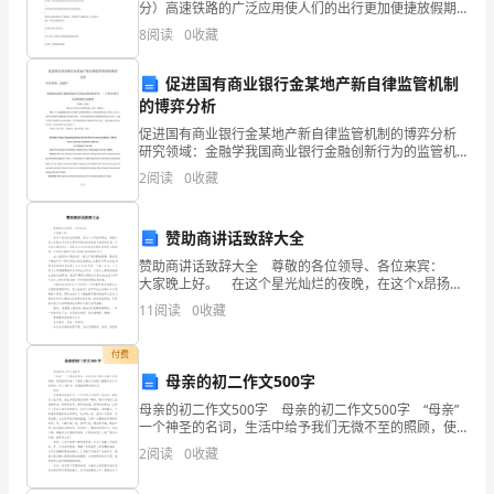
1.2
分）高速铁路的广泛应用使人们的出行更加便捷放假期
间，铭铭与家人乘坐高铁从葫芦岛到沈阳游玩.如图是他
8
阅读
0
收藏
们乘坐的“和谐号”高铁列车，下表是它的部分参数
受
促进国有商业银行金某地产新自律监管机制
让
的博弈分析
方
促进国有商业银行金某地产新自律监管机制的博弈分析
研究领域：金融学我国商业银行金融创新行为的监管机
（以
制研究：一个基于事先承诺制的理论模型蒲勇健，陈斌
2
阅读
0
收藏
I（重庆大学经济与工商管理学院，重庆，400044）摘
下
赞助商讲话致辞大全
简
赞助商讲话致辞大全 尊敬的各位领导、各位来宾：
称
大家晚上好。 在这个星光灿烂的夜晚，在这个x昂扬的
舞台，我谨代表x有限公司向各位领导和朋友的到来表示
11
阅读
0
收藏
“乙
热烈的欢迎，向支持x(晚会名)，支持x(企
方”）：
付费
母亲的初二作文500字
（此
母亲的初二作文500字 母亲的初二作文500字 “母亲”
一个神圣的名词，生活中给予我们无微不至的照顾，使
处
我感到幸福。下面是小编为大家精心整理的关于母亲的
2
阅读
0
收藏
初二作文500字，希望能够帮助到你们。
填