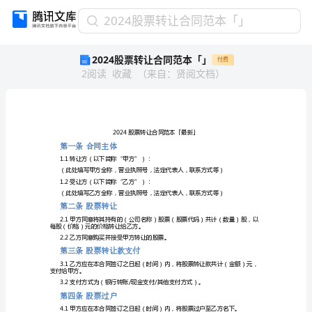
2024
2024股票转让合同范本「」
股
2024股票转让合同范本「」
付费
票
2
阅读
收藏
（
来自
：
贤阅文档
）
转
让
合
同
范
本
第一条合同主体
「」
1.1转让方（以下简称“甲方”）：