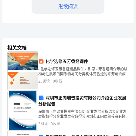
称
继续阅读
“甲
方”）：
第七条争议解决
（此
处
成的，可以向有管辖权的人民法院起诉。
相关文档
填
第八条其他约定
化学选修五芳香烃课件
写
8.1
- 化学选修五芳香烃精品课件 - 目 录 - 芳香烃简介苯的结
甲
构与性质苯的同系物与同分异构体芳香烃的来源与合成
芳香烃的环保问题与安全防护
25
阅读
0
收藏
方
甲方（盖章）：
全
（此处填写甲方盖章）
深圳市正向瑞普投资有限公司介绍企业发展
分析报告
乙方（盖章）：
称，
深圳市正向瑞普投资有限公司 企业发展分析结果企业发
（此处填写乙方盖章）
营
展指数得分企业发展指数得分深圳市正向瑞普投资有限
公司综合得分说明：企业发展指数根据企业规模、企业
签订日期：2024年
2
阅读
0
收藏
业
创新、企业风险、企业活力四个维度对企业发展情况进
行评