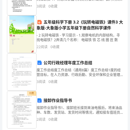
培
门制定本企业的材料核算与管理办法。 （1）为了做好材
3
阅读
0
收藏
养
料的核算与管理工作，负责材料核
学
五年级科学下册 3.2《玩转电磁铁》课件3 大
象版-大象版小学五年级下册自然科学课件
生
- 2 玩转电磁铁 - 学习提示 - 1.观察电机的内部结构，寻
全
找电磁铁？2弄清几个名称： 电磁铁 铁 芯 线 圈 匝 数
22
阅读
0
收藏
面
发
公司行政经理年度工作总结
展
度工作总结度工作总结（通用8篇）度工作总结1度的经
营目标，在人力资源、行政后勤、安全环保和企业管理
四个方面进行管理，落实了一系列的管理措施，加大管
为
3
阅读
0
收藏
理力度和监督力度。行政中心工作虽然繁杂琐碎，在公
司领导
目
付费
标，
接卸作业指导书
接卸作业指导书1、接卸班长接到来油电报后，将来油品
努
种、车数、发货站、发货时间等情况，通知接车值班员
2、接车值班员接到通知后，做好记录，与铁路调车室联
2
阅读
0
收藏
力
络。1、火车站车辆调度室通知油库接车值班员开大门准
备