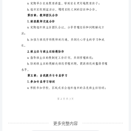
3.学生行为管理
主
任
下
半
风；
年
工
观。
作
第三章：家校合作工作
计
1.家长联系
划
第
一
章：
更多完整内容
总