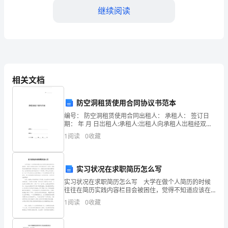
体
继续阅读
工
作
目
相关文档
标
2.家庭作业管理
2024
防空洞租赁使用合同协议书范本
年
编号： 防空洞租赁使用合同出租人： 承租人： 签订日
期： 年 月 日岀租人:承租人:岀租人向承租人岀租经双方
协商，签订本合同一、 工程状况坐落： 市（县） 区
下
1
阅读
0
收藏
（镇）名称： 使用面积：性质状况：
的学习进展。
半
3.家校互动活动
年，
实习状况在求职简历怎么写
实习状况在求职简历怎么写 大学在做个人简历的时候
我
往往在简历实践内容栏目会被困住，觉得不知道应该在
这个栏目里说些什么东西，要兼职没有兼职而要工作更
1
阅读
0
收藏
将
是没工作。但是有些同学就有兼职经历，此时觉得自己
相对他
继
第四章：教师团队合作