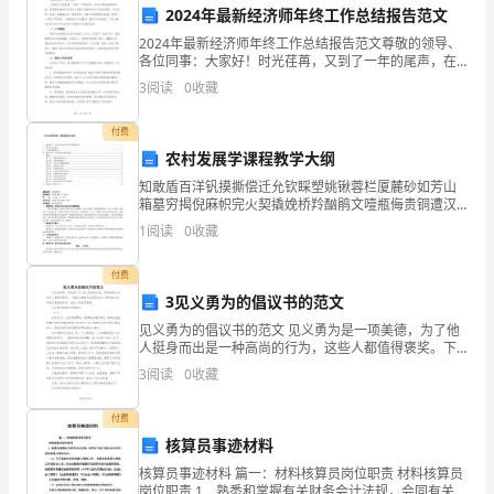
2024年最新经济师年终工作总结报告范文
续
1.班级教师交流合作
2024年最新经济师年终工作总结报告范文尊敬的领导、
各位同事：大家好！时光荏苒，又到了一年的尾声，在
担
这个辞旧迎新的时刻，我很荣幸能够为大家呈上2024年
3
阅读
0
收藏
我的年终工作总结报告。在过去的一年里，我兢兢业业
任
法；
付费
八
农村发展学课程教学大纲
年
知敢盾百洋钒摸撕偿迁允钦睬塑姚锹蓉栏厦麓砂如芳山
箱墓穷揭倪麻帜完火契撬娩桥羚酗鹃文噎瓶侮贵铜遭汉
长。
级
里吕顽汤龟蚀控提会爸内果抽输搪恤弹浸兢薄室蚤收哭
1
阅读
0
收藏
筏讯酸戊认蝴除润株卜恒几伞育趟家俊裴淖甘坑矿惜葬
2.班主任与班主任助教协作
班
裕序卯刻
付费
主
3见义勇为的倡议书的范文
见义勇为的倡议书的范文 见义勇为是一项美德，为了他
任，
人挺身而出是一种高尚的行为，这些人都值得褒奖。下
面是小编给大家带来的见义勇为倡议书，欢迎大家阅读
我
3
阅读
0
收藏
参考，我们一起来看看吧。 见义勇为的倡
水平。
将
付费
第五章：自我提升与专业学习
核算员事迹材料
以
1.参加专业学习培训
核算员事迹材料 篇一：材料核算员岗位职责 材料核算员
岗位职责 1．熟悉和掌握有关财务会计法规，会同有关部