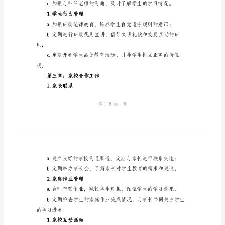
年
第二章：学生管理工作
工
1.班级日常管理
作
计
划
2024
年
2.学生学习管理
八
年
级
班