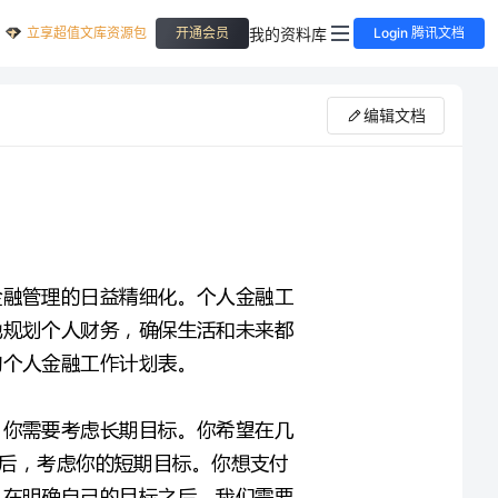
立享超值文库资源包
我的资料库
开通会员
Login 腾讯文档
编辑文档
作为现代社会，个人金融问题越来越重要，随之而来的是金融管理的日益精细化。个人金融工
作计划表正是其中的重要组成部分，它可以帮助我们更好地规划个人财务，确保生活和未来都
编写个人金融工作计划表的第一步是明确你的目标。首先，你需要考虑长期目标。你希望在几
年内成为一个富翁？你是否计划在5年或10年内退休？然后，考虑你的短期目标。你想支付
下个月的房租或车贷吗？你有购买一些大件物品的计划吗？在明确自己的目标之后，我们需要
为了编制一个有效的计划表，我们需要收集尽可能多的信息。首先，我们需要知道我们的收入