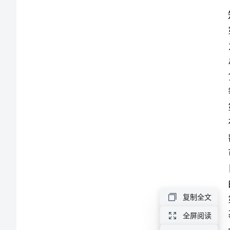
么
写
作
为
现
代
社
会，
个
人
复制全文
金
全屏阅读
融