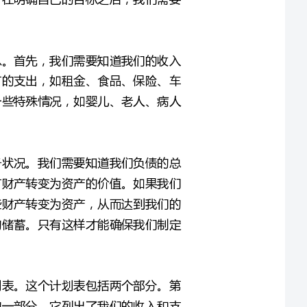
总额，包括工资、奖金、福利等。然后，我们需要列出所有的支出，如租金、食品、保险、车
贷等。此外，我们还需要了解到我们的家庭成员是否存在一些特殊情况，如婴儿、老人、病人
在开展我们自己的财务规划之前，我们需要评估我们的财务状况。我们需要知道我们负债的总
额、可支配收入和可用资金。并且，我们也应当考虑将现有财产转变为资产的价值。如果我们
可以将这些负债减少，增加可支配收入，我们就可以把这些财产转变为资产，从而达到我们的
目标。同时，如果我们有储蓄计划，我们也需要知道我们的储蓄。只有这样才能确保我们制定
基于以上信息和评估，我们可以制定一份个人金融工作计划表。这个计划表包括两个部分。第
一部分是我们的预算表。预算表是我们理财计划中最重要的一部分，它列出了我们的收入和支
出，从而确定我们是否需要削减开支或增加收入来达到我们的目标。另一个关键的部分是把我
们的支出和收入捆绑在一起设定为一个日常预算，比如一个月或每周。这样我们就可以根据日
常支出和储蓄计划修正我们的预算表了。此外，我们还应该详细列出我们的资产和负债，以便
完成这份计划表后，我们需要认真地执行它。我们应该每天、每周、每月检测一次自己的预算
表，以确保我们的预测还与现状匹配，或者有必要修正它们。如果发现我们实际支出超过了我