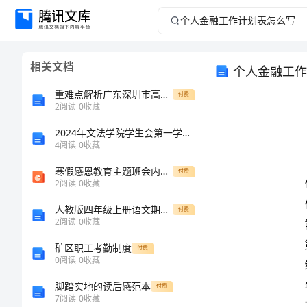
个
人
相关文档
个人金融工作
金
重难点解析广东深圳市高级中学数学七年级上册期中综合测评单元测试试卷（附答案详解）
付费
融
2
阅读
0
收藏
2024年文法学院学生会第一学期工作计划范文
工
4
阅读
0
收藏
作
寒假感恩教育主题班会内容分享
付费
2
阅读
0
收藏
计
人教版四年级上册语文期中试卷
付费
2
阅读
0
收藏
划
矿区职工考勤制度
付费
表
0
阅读
0
收藏
脚踏实地的读后感范本
付费
怎
7
阅读
0
收藏