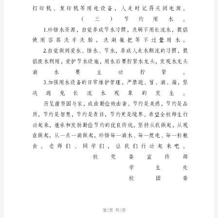
师、
同
学
们：
当
前，
一
项
倡
导
将
盘