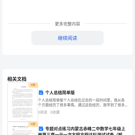
中
餐
吃
更多完整内容
光、
继续阅读
喝
净、
带
走
相关文档
的
付费
个人总结简单版
光
个人总结简单版个人总结在过去的一段时间里，我从各
盘
个方面经历了很多事情。通过这些经历，我学到了很多
宝贵的教训，并不断成长和进步。下面是我对这段时间
0
阅读
0
收藏
的个人总结。首先，我意识到了自己的潜力和能力。通
行
过面对各
付费
动
专题对点练习内蒙古赤峰二中数学七年级上
册第三章一元一次方程方程达标测试试卷（解析