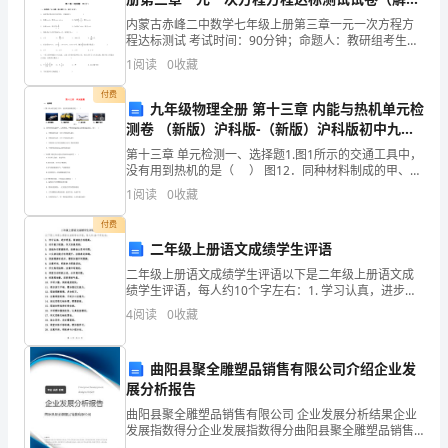
正
版含答案）
内蒙古赤峰二中数学七年级上册第三章一元一次方程方
在
程达标测试 考试时间：90分钟；命题人：教研组考生注
意：1、本卷分第I卷（选择题）和第Ⅱ卷（非选择题）两
1
阅读
0
收藏
部分，满分100分，考试时间90分钟2、答卷前，
全
付费
九年级物理全册 第十三章 内能与热机单元检
国
测卷 （新版）沪科版-（新版）沪科版初中九年
兴
级全册物理试题
第十三章 单元检测一、选择题1.图1所示的交通工具中，
没有用到热机的是（ ） 图12．同种材料制成的甲、乙
起，
两物体，甲物体的温度比乙物体的温度高，则（ ）
1
阅读
0
收藏
A．
并
付费
二年级上册语文成绩学生评语
得
二年级上册语文成绩学生评语以下是二年级上册语文成
到
绩学生评语，每人约10个字左右：1. 学习认真，进步明
显，阅读能力有提高。2. 动手能力较强，作文拓展思
4
阅读
0
收藏
社
维。3. 基础知识掌握较好，能够独立思考问题。4
会
曲阳县聚全雕塑品销售有限公司介绍企业发
展分析报告
各
曲阳县聚全雕塑品销售有限公司 企业发展分析结果企业
界
发展指数得分企业发展指数得分曲阳县聚全雕塑品销售
有限公司综合得分说明：企业发展指数根据企业规模、