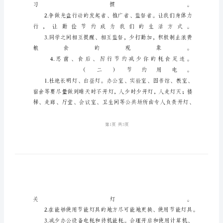
学
校
“光
盘”
节
能
倡
议
书
亲
爱
的
老