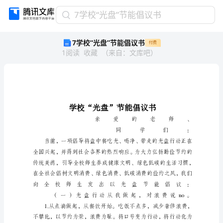
7
7学校“光盘”节能倡议书
学
7学校“光盘”节能倡议书
付费
校
1
阅读
收藏
（
来自
：
文库吧
）
“光
盘”
节
能
倡
议
书