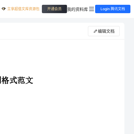
立享超值文库资源包
我的资料库
开通会员
Login 腾讯文档
编辑文档