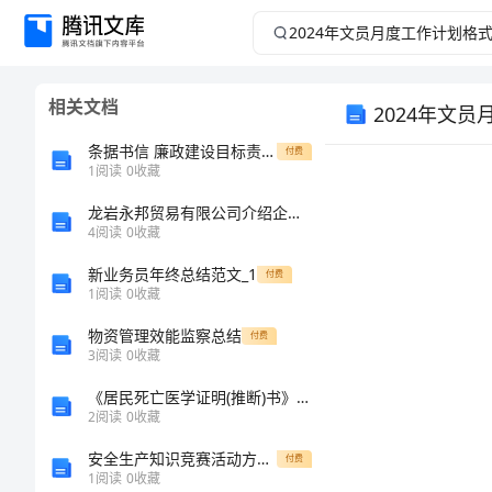
2024
年
相关文档
2024年文
文
条据书信 廉政建设目标责任书
付费
员
1
阅读
0
收藏
月
龙岩永邦贸易有限公司介绍企业发展分析报告
4
阅读
0
收藏
度
新业务员年终总结范文_1
付费
1
阅读
0
收藏
工
物资管理效能监察总结
付费
3
阅读
0
收藏
作
《居民死亡医学证明(推断)书》管理制度
计
2
阅读
0
收藏
安全生产知识竞赛活动方案及附
付费
划
1
阅读
0
收藏