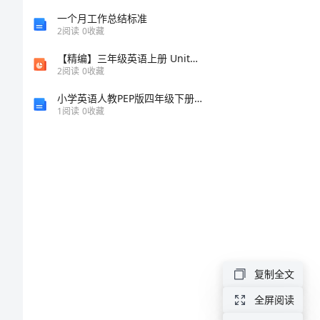
格
一个月工作总结标准
2
阅读
0
收藏
式
【精编】三年级英语上册 Unit6 Who's he课件1 （新版）湘少版
2
阅读
0
收藏
范
归档等；
小学英语人教PEP版四年级下册教案Unit2Whattimeisit第五课时
1
阅读
0
收藏
文
时间；
2024
年
文
员
月
度
复制全文
工
全屏阅读