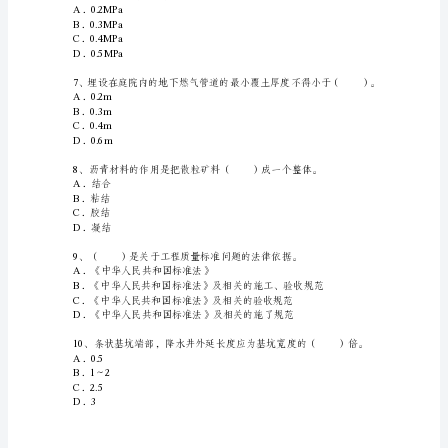
卷
D．20；15
一
肅
达到（）。
肆
A．施工技术规定
B．混凝土的初凝强度
芅
C．设计规定
蚆
D．地面承载力
肁
肆
蒈
斑和流淌为宜。
葿
A．先作试喷
羇
肅
薀