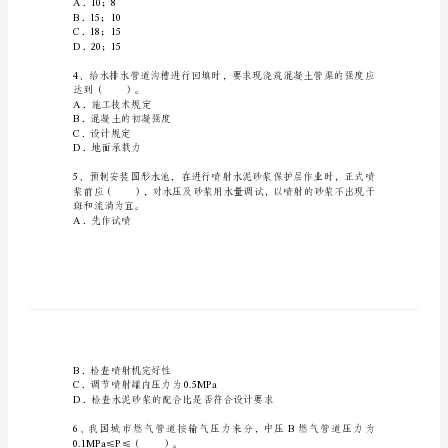
板构件跨度的（）。
程
A．1/400；1/250
B．1/250；1/400
管
C．1/300；1/200
D．1/200；1/300
理
与
A．0.5m
实
B．0.8m
C．1m
务
D．0.7m
模
拟
（）年。
A．10；8
试
B．15；10
C．18；15