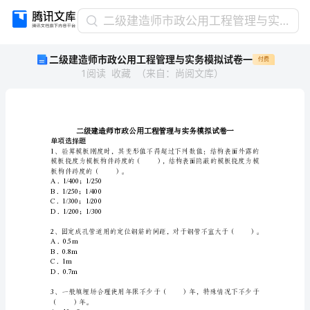
二
二级建造师市政公用工程管理与实务模拟试卷一
级
二级建造师市政公用工程管理与实务模拟试卷一
付费
建
1
阅读
收藏
（
来自
：
尚阅文库
）
造
师
市
政
公
单项选择题
用
工