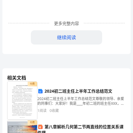
螄
袃
更多完整内容
肄
芀
继续阅读
B．检查喷射机完好性
薇
C．调节喷射罐内压力为0.5MPa
蝿
肃
相关文档
莂
付费
0.1MPa≤P≤（）。
螂
2024初二班主任上半年工作总结范文
A．0.2MPa
肈
2024初二班主任上半年工作总结范文尊敬的领导、亲爱
B．0.3MPa
的同事们：大家好！我是____年初二班的班主任XXX，很
荣幸能够给大家分享我在上半年工作的总结报告。回想
肂
C．0.4MPa
1
阅读
0
收藏
这半年来，我虽然面临了许多挑战，但也取得了一
D．0.5MPa
蒄
付费
第八章解析几何第二节两直线的位置关系课
薅
件理