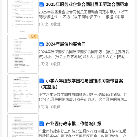
2025年服务业企业合同制员工劳动合同范本
的
2025年服务业企业合同制员工劳动合同范本甲方（以下
简称“雇主”）：乙方（以下简称“员工”）：根据《中华人
日
民共和国劳动法》及相关法律法规的规定，甲乙双方在
力。
1
阅读
0
收藏
平等自愿、公平公正、协商一致的基础上，就乙方加
常
付费
运
2024年展位购买合同
作
2024年展位购买合同展位购买合同甲方：[展会主办方名
称]地址：[展会主办方地址]联系人：[联系人姓名]电话：
和
[联系人电话]乙方：[参展公司名称]地址：[参展公司地
3
阅读
0
收藏
址]联系人：[联系人姓名]电话：[联
管
小学六年级数学圆柱与圆锥练习题带答案
理
展和进步做出自己的贡献。
（完整版）
工
小学六年级数学圆柱与圆锥练习题一.选择题(共6题，共
12分)1.圆柱的侧面展开图是正方形，这个圆柱的底面直
作。
径和高的比是（ ）。 A.π:1 B.1:1 C.1:π
1
阅读
0
收藏
随
产业园行政审批工作情况汇报
着
产业园行政审批工作情况汇报区行政审批工作情况汇报
行政服务中心管理办公室根据区园合一的管理体制，产