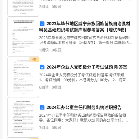
时
业园各项工作任务由相关工作部门承担，并组建工作专
2
阅读
0
收藏
班入驻园区。按照要求，区行政服务中心规范运作，构
间
筑服务平
的
2023年毕节地区威宁彝族回族苗族自治县材
料员基础知识考试题库附参考答案【培优B卷】
推
2023年毕节地区威宁彝族回族苗族自治县材料员基础知
移，
识考试题库附参考答案【培优B卷】 第一部分 单选题(50
题) 1、交付（ ）验收的建筑工程，必须符合规定的建筑
1
阅读
0
收藏
工程质量标准，有完整的工程技术经
我
付费
在
2024年企业入党积极分子考试试题 附答案
这
2024年企业入党积极分子考试试题 附答案 考试须知：
1、考试时间：90分钟，本卷满分为100分。 2、请首先
按要求在试卷的指定位置填写您的姓名、考号等信息。
个
6
阅读
0
收藏
3、请仔细阅读各种题目的回答要求，在密封
岗
2024年办公室主任和财务出纳述职报告
位
2024年办公室主任和财务出纳述职报告尊敬的各位领
上
导、各位同事：大家好！我是XX公司的办公室主任，也
是财务出纳。在过去的一年里，我深感荣幸和责任重
3
阅读
0
收藏
积
大。在这个特殊的时刻，我将向大家汇报我过去一年的
工作情