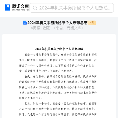
2024
2024年机关事务所秘书个人思想总结
年
2024年机关事务所秘书个人思想总结
付费
机
4
阅读
收藏
（
来自
：
尚阅文库
）
关
事
务
所
秘
书
个