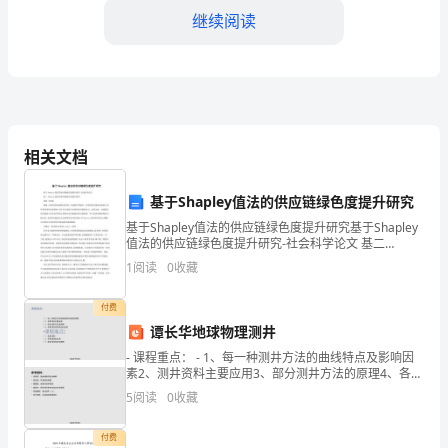
机
继续阅读
关
事
务
相关文档
所
的
基于Shapley值法的供应链绿色度提升研究
秘
基于Shapley值法的供应链绿色度提升研究基于Shapley
值法的供应链绿色度提升研究-社会科学论文 基二
Shapley值法的供应链绿色度提升研究 张伟 吴润里 摘要:
书，
1
阅读
0
收藏
全球绊济快速增长的同旪,环境被
解决问题。
负
付费
谭长华地球物理测井
责
- 课程重点： - 1、每一种测井方法的曲线特点及影响因
办
素2、测井资料主要应用3、部分测井方法的原理4、各种
测井资料的综合应用课程难点：1、测井原理2、测井曲
5
阅读
0
收藏
公
线的应用3、测井资料
室
付费