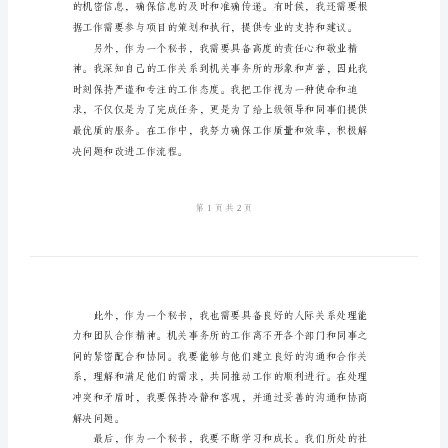
人
思
想
总
结
2024
同事完成工作任务。
年
机
关
事
务