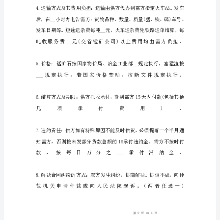
通
用
版
范
本
锰
产
品
买
卖
合
同
书