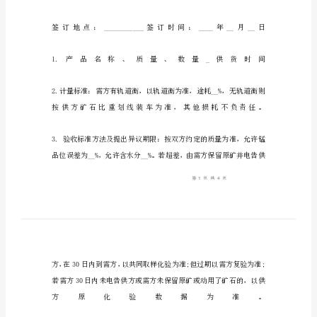
版
范
本
锰
产
品
买
卖
合
同
书