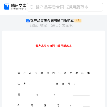
锰
锰产品买卖合同书通用版范本
产
锰产品买卖合同书通用版范本
付费
品
2
阅读
收藏
（
来自
：
文库吧
）
买
卖
合
同
书
通
用