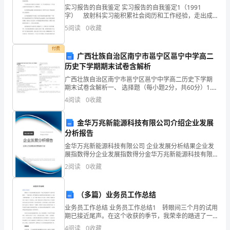
方：
实习报告的自我鉴定 实习报告的自我鉴定1（1991
字） 放射科实习能积累社会阅历和工作经验，走出成
______________
功就业的第一步。通过毕业实习，明确做为医学院影像
5
阅读
0
收藏
专业医疗事务工笔者的责任，树立良好的医德医风，掌
合
握医
付费
同
广西壮族自治区南宁市邕宁区邕宁中学高二
历史下学期期末试卷含解析
编
广西壮族自治区南宁市邕宁区邕宁中学高二历史下学期
期末试卷含解析一、 选择题（每小题2分，共60分）1.
号：
哲学家罗素认为，“16世纪在文学艺术上是一个琳琅满目
4
阅读
0
收藏
的时代，但在科学上则是一个不毛的时代！”他的
_____
金华万兆新能源科技有限公司介绍企业发展
签
分析报告
订
金华万兆新能源科技有限公司 企业发展分析结果企业发
展指数得分企业发展指数得分金华万兆新能源科技有限
地
公司综合得分说明：企业发展指数根据企业规模、企业
2
阅读
0
收藏
创新、企业风险、企业活力四个维度对企业发展情况进
点：
行评
（多篇）业务员工作总结
________
业务员工作总结 业务员工作总结1 转眼间三个月的试用
锰
期已接近尾声。在这个收获的季节，我荣幸的踏进了一
个新欣向荣、朝气蓬勃的企业深圳亿成安科技有限公
产
4
阅读
0
收藏