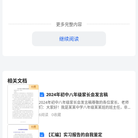
通
用
版
更多完整内容
范
继续阅读
本
供
方：
______________
相关文档
分
付费
2024年初中八年级家长会发言稿
配
2024年初中八年级家长会发言稿尊敬的各位家长、老师
号：
们：大家好！我是某某中学八年级某某班的班主任，非
常荣幸能够站在这里与各位家长交流，分享一些孩子们
6
阅读
0
收藏
________
在过去一年取得的成绩和进步。在过去的这一年里，我
和同
需
付费
【汇编】实习报告的自我鉴定