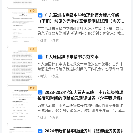
司。成为了销售部普通的一员。成了为客户传递公司产
品
品的
付费
买
广东深圳市高级中学物理北师大版八年级
卖
（下册）常见的光学仪器专题测试试题（含答案
合
解析版）
广东深圳市高级中学物理北师大版八年级（下册）常见
同
的光学仪器专题测试 考试时间：90分钟；命题人：教研
组考生注意：1、本卷分第I卷（选择题）和第Ⅱ卷（非选
书
2
阅读
0
收藏
择题）两部分，满分100分，考试时间90分钟2、
通
付费
用
个人原因辞职申请书示范文本
版
个人原因辞职申请书示范文本尊敬的公司领导：首先非
范
常感谢贵公司给予我这段时间的工作机会，也感谢公司
领导和同事们对我的帮助与支持。经过慎重考虑和深思
本
2
阅读
0
收藏
熟虑，我决定因个人原因辞去目前在贵公司担任的职
锰
务，并请领
付费
产
2023-2024学年内蒙古赤峰二中八年级物理
品
长度和时间的测量单元测评试卷（含答案详解）
买
内蒙古赤峰二中八年级物理长度和时间的测量单元测评
考试时间：90分钟；命题人：教研组考生注意：1、本卷
卖
分第I卷（选择题）和第Ⅱ卷（非选择题）两部分，满分
2
阅读
0
收藏
合
100分，考试时间90分钟2、答卷前，考生务必用
同
2024年政和县中级经济师《旅游经济实务》