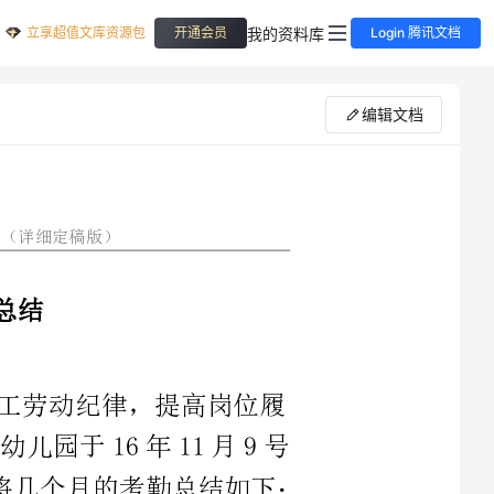
立享超值文库资源包
我的资料库
开通会员
Login 腾讯文档
编辑文档
动纪律，提高岗位履
进程，幼儿园于16年11月9号
正式执行考勤制度，负责执行日常考勤。现将几个月的考勤总结如下：
教师名，外聘员工9名。包括厨
健医一名。本学期的考勤主要上报