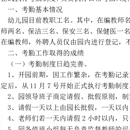
在编教师，外聘人员仅由园内进行登记，不上交局机关。
二、考勤工作取得的成绩
（一）考勤制度日趋完善。
1、开园前期，因工作繁杂，在考勤记录方面
定后，从11月7号开始正式执行考勤制度。
2、园领导班子商定请假、批假原则，制定请假登记表。
3、请假一天以上由园长批假，一天以内由园长助理批假。
4、老师们若一天内请假2小时以内，只记入
5、园务值班小组每天负责监督教师的迟到早
6，每月对考勤进行汇总，园内留一份，上交一份。
（二）考勤与绩效挂钩，提高岗位履职效率。
根据教文体局以及人事局的有关规
加以体现，年度绩效工资奖实行和
勤成绩与员工个人收益直接挂钩，
对本职岗位工作充分重视，激发工