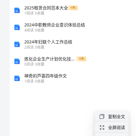
结
2025租赁合同范本大全
付费
1
阅读
0
收藏
（简
2024中职教师企业意识体验总结
4
阅读
0
收藏
约
2024年妇联个人工作总结
2
阅读
0
收藏
版）
炼化企业生产计划优化技术演进与挑战研究
付费
幼
0
阅读
0
收藏
儿
神奇的芦荟四年级作文
1
阅读
0
收藏
园
考
勤
部
复制全文
门
全屏阅读