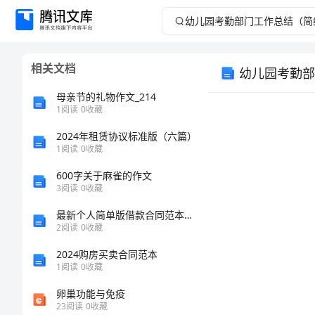
幼
儿
相关文档
幼儿园考勤部
园
母亲节的礼物作文_214
考
1
阅读
0
收藏
2024年租赁协议标准版（六篇）
勤
1
阅读
0
收藏
部
600字关于麻雀的作文
3
阅读
0
收藏
门
最新个人简单版借款合同范本精选
2
阅读
0
收藏
工
2024购房买卖合同范本
作
1
阅读
0
收藏
卵巢功能与免疫
总
23
阅读
0
收藏