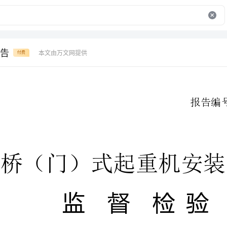
告
本文由万文网提供
付费
报告编号：（）
MQAJA2013-B00982
桥（门）式起重机安装改
监督检验报告