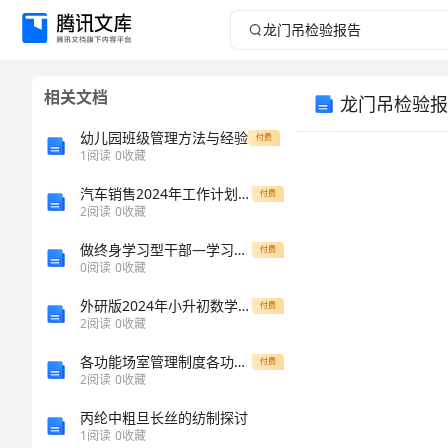
龙
门
相关文档
龙门吊检验报
吊
幼儿园班级管理方法与经验
付费
检
1
阅读
0
收藏
汽车销售2024年工作计划范文
验
付费
2
阅读
0
收藏
报
做终身学习型干部—学习《干部教育培训条例》有感
付费
0
阅读
0
收藏
告
外研版2024年小升初数学能力提升试题A卷 附解析
付费
2
阅读
0
收藏
樟
各功能场室管理制度各功能室管理人员工作职责
付费
们
2
阅读
0
收藏
交
丙纶中粗旦长丝的纺制探讨
1
阅读
0
收藏
阅