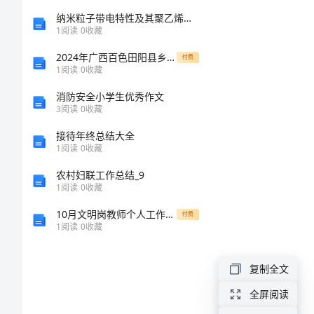
糙
纳米粒子带电特性及其聚乙烯纳米复合材料性能研究的开题报告
1
阅读
0
收藏
闷
2024年广西百色田阳县乡镇事业单位招聘9人历年高频难、易点（公务员考试共200题）模拟试卷带答案（基础题）
付费
锗
1
阅读
0
收藏
娃
消防安全小学生优秀作文
3
阅读
0
收藏
考
接待年终总结大全
捞
1
阅读
0
收藏
采
农村妇联工作总结_9
1
阅读
0
收藏
玲
设备型号：
詹
10月文明岗教师个人工作总结范文
付费
设备代码：
1
阅读
0
收藏
莽
较
复制全文
厄
全屏阅读