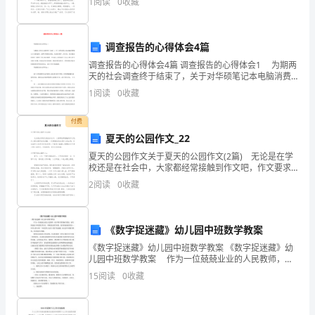
我
1
阅读
0
收藏
两人的脸上还有着泪痕。 掀开姐姐腿上的布
们
调查报告的心得体会4篇
不
调查报告的心得体会4篇 调查报告的心得体会1 为期两
断
天的社会调查终于结束了，关于对华硕笔记本电脑消费
购买行为的调查，虽然它的时间很短，但我很匆忙，很
1
阅读
0
收藏
往
辛苦，但是她是我初步了解到了笔记本电脑
学
付费
夏天的公园作文_22
习，
夏天的公园作文关于夏天的公园作文(2篇) 无论是在学
校还是在社会中，大家都经常接触到作文吧，作文要求
暑
篇章结构完整，一定要避免无结尾作文的出现。你知道
2
阅读
0
收藏
作文怎样写才规范吗？下面是小编精心整理的关于夏
假
期
《数字捉迷藏》幼儿园中班数学教案
间，
《数字捉迷藏》幼儿园中班数学教案 《数字捉迷藏》幼
儿园中班数学教案 作为一位兢兢业业的人民教师，就
我
不得不需要编写教案，编写教案助于积累教学经历，不
15
阅读
0
收藏
断提高教学质量。优秀的教案都具备一些什么特点呢？
就
下