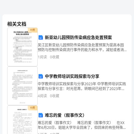
不
知
相关文档
道
付费
新亚幼儿园预防传染病应急处置预案
和
看，也不结实，还透风呢！”
吴江区新亚幼儿园预防传染病应急处置预案为提高本园
不
预防与控制传染病流行事件的能力和水平，减轻或者消
除突发传染病事件的危害，保障全园师幼的身体健康与
1
阅读
0
收藏
生命安全，依照上级的指示与精神，结合本园实际，特
懂
制订本应
的
中学教师培训实践探索与分享
东
中学教师培训实践探索与分享2023年 中学教师培训实践
探索与分享引言：时光荏苒，转眼间已经到了2023年。
西，
在这个飞速发展的时代，教学方式和教学理念也在不断
4
阅读
0
收藏
变革，中学教师培训实践探索与分享成为了教育界关
需
付费
要
难忘的爱（叙事作文）
要
难忘的爱（叙事作文） 难忘的爱（叙事作文） 在XX
年6月20日，姐姐大学毕业回来了，但回来的有些特殊。
天生活泼幽默的姐姐竟然坐在轮椅上，被妈妈推进来，