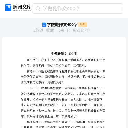
学
学做鞋作文400字
做
学做鞋作文400字
付费
鞋
2
阅读
收藏
（
来自
：
贤阅文档
）
作
文
400
字
学
做
鞋
作