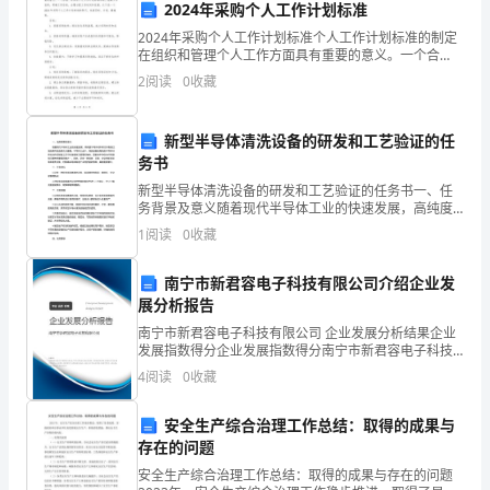
向
2024年采购个人工作计划标准
2024年采购个人工作计划标准个人工作计划标准的制定
奶
在组织和管理个人工作方面具有重要的意义。一个合
理、科学的个人工作计划标准有助于提高工作效率，明
奶
2
阅读
0
收藏
确工作目标，合理分配工作时间和资源。以下是一个
2024
学
新型半导体清洗设备的研发和工艺验证的任
做
务书
新型半导体清洗设备的研发和工艺验证的任务书一、任
了
务背景及意义随着现代半导体工业的快速发展，高纯度
半导体材料和元件制备工艺的研究和发展尤为重要。半
一
1
阅读
0
收藏
导体工业中，清洗设备在高纯度半导体材料和元件的制
备工艺中
双
南宁市新君容电子科技有限公司介绍企业发
展分析报告
棉
南宁市新君容电子科技有限公司 企业发展分析结果企业
拖
发展指数得分企业发展指数得分南宁市新君容电子科技
有限公司综合得分说明：企业发展指数根据企业规模、
4
阅读
0
收藏
企业创新、企业风险、企业活力四个维度对企业发展情
鞋。
况进
安全生产综合治理工作总结：取得的成果与
存在的问题
在
安全生产综合治理工作总结：取得的成果与存在的问题