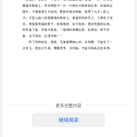
文
400
多做工精巧的东西，我很钦佩她！
字
在
生
活
中，
我
们
更多完整内容
有
继续阅读
很
多