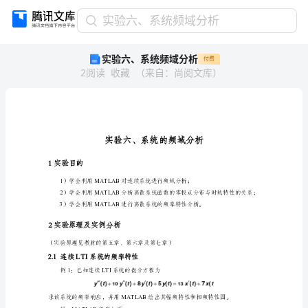
实
实验六、系统频域分析
验
实验六、系统频域分析
付费
六、
2
阅读
收藏
（
来自
：
尚阅文库
）
系
统
频
域
分
析
实
1
实验目的