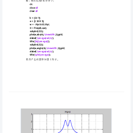
验
1MATLAB
六、
2MATLAB
系
3MATLAB
统
2
实验原理及实例分析
的
频
域
连续系统的频率特性
2.1LTI
分
1LTI
例：已知连续系统的微分方程为
析
1
MATLAB
实
MATLAB
解：程序如下：
验
clc
close
all
目
clear
all