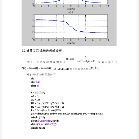
的
b=[137];
1）
a=[11085];
w=-3*pi:0.01:3*pi;
学
H=freqs(b,a,w);
subplot(211);
会
'Linewidth'
plot(w,abs(H),,2);grid;
利
'\omega(rad/s)'
xlabel();
'|H(j\omega)|'
title();
用
subplot(212);
'Linewidth'
plot(w,angle(H),,2);grid;
MATLAB
'\omega(rad/s)'
xlabel();
对
'\phi(\omega)'
title();
1
程序产生的图形如图所示。
连
续
系
统
进