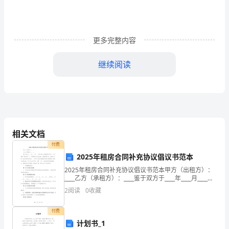
行
频
更多完整内容
域
继续阅读
分
析；
2）
学
相关文档
会
付费
利
2025年租房合同补充协议倡议书范本
2025年租房合同补充协议倡议书范本甲方（出租方）：
用
____乙方（承租方）：____鉴于双方于____年____月____日
签订的《房屋租赁合同》（以下简称“原合同”），为确保
MATLAB
2
阅读
0
收藏
双方合法权益，规范租赁行
分
付费
计划书_1
析