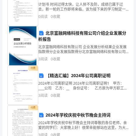
计划书 时间过得太快，让人猝不及防，成绩已属于过
离
去，新一轮的工作即将来临，该为接下来的学习制定一
个计划了。那么我们该怎么去写计划呢？以下是小编精
0
阅读
0
收藏
散
心整理的计划书，仅供参考，欢迎大家阅读。计划书
系
北京富融网络科技有限公司介绍企业发展分
析报告
统
2.2LTI
连续系统的频域分析
北京富融网络科技有限公司 企业发展分析结果企业发展
函
指数得分企业发展指数得分北京富融网络科技有限公司
综合得分说明：企业发展指数根据企业规模、企业创
3
阅读
0
收藏
数
新、企业风险、企业活力四个维度对企业发展情况进行
评价。
2
付费
的
【精选汇编】2024年公司离职证明
MATLAB
零
2024年公司离职证明 2024年公司离职证明1 甲方：
____公司 乙方：__ 身份证号： 乙方原为甲方职工，
MATLAB
解：程序如下：
极
于__月__日经双方协商一致解除劳动合同。甲乙双方确认
3
阅读
0
收藏
clc
终止劳动关系。 双方现已
close
all
点
付费
clear
all
分
2024年学校庆祝中秋节晚会主持词
t=0:0.01:20;
2024年学校庆祝中秋节晚会主持词尊敬的各位老师、亲
布
爱的同学们：大家晚上好！很荣幸能够站在这里，为大
w1=1;
家带来这个特别的晚会。首先，我代表学校全体师生向
w2=10;
3
阅读
0
收藏