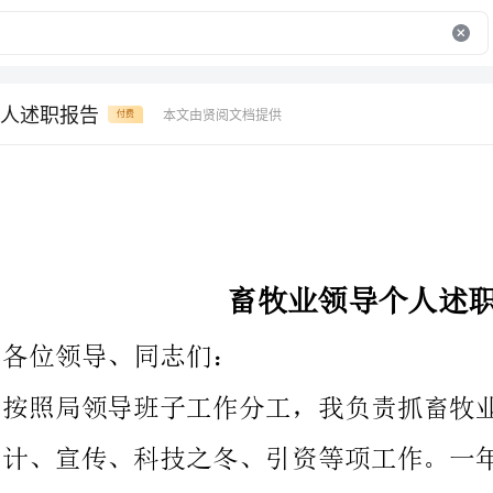
人述职报告
本文由贤阅文档提供
付费
畜牧业领导个人述职报告
各位领导、同志们：
按照局领导班子工作分工，我负责抓畜牧业生产、草原建设、统
计、宣传、科技之冬、引资等项工作。一年来，在领导和同志们的
帮助支持下，比拟圆满地完成了各项工作任务指标。下面，我把一
年来的工作做以简要。
（一）畜牧业生产工作。在畜牧生产方面，我们