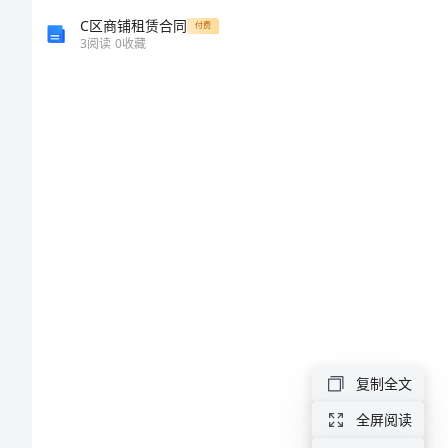
告
C区商铺租赁合同
付费
3
阅读
0
收藏
畜
牧
业
领
导
个
29.7亿元
人
述
职
复制全文
报
告
全屏阅读
验收。