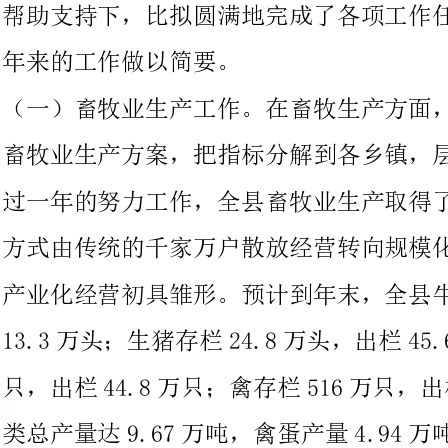
畜牧业生产方案，把指标分解到各乡镇，层层落实，强化措施。经
过一年的努力工作，全县畜牧业生产取得了较好局面，畜牧业生产
方式由传统的千家万户散放经营转向规模化、标准化经营，畜牧业
产业化经营初具雏形。预计到年末，全县牛存栏13.9万头，出栏
13.3万头；生猪存栏24.8万头，出栏45.6万头；羊存栏40.3万
只，出栏44.8万只；禽存栏516万只，出栏1038.2万只。全县肉
类总产量达9.67万吨，禽蛋产量4.94万吨；全县畜牧业产值实现
。
（二）标准化生态场、畜禽标准化养殖及生猪标准化小区建设工
作。20XX年重点实施标准化畜牧小区生态养殖，全县新建12个标
准化生态养殖场。5个标准化粪污治理规模养殖场工程通过了省市