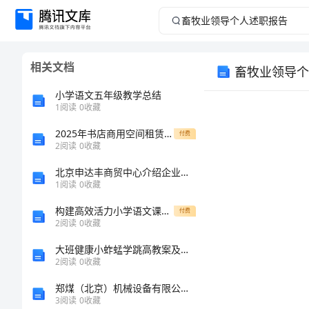
畜
牧
相关文档
畜牧业领导个
业
小学语文五年级教学总结
领
1
阅读
0
收藏
2025年书店商用空间租赁合同范本
导
付费
2
阅读
0
收藏
个
北京申达丰商贸中心介绍企业发展分析报告
1
阅读
0
收藏
人
构建高效活力小学语文课堂新思考
付费
2
阅读
0
收藏
述
大班健康小蚱蜢学跳高教案及反思
职
2
阅读
0
收藏
郑煤（北京）机械设备有限公司介绍企业发展分析报告
报
3
阅读
0
收藏