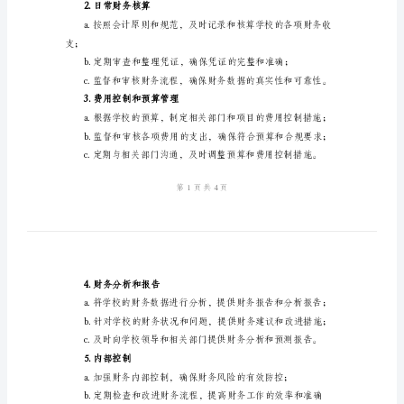
计
划
2024
年
二、具体工作计划
学
1.月初准备
校
会
计
二
月
工
2.日常财务核算
作