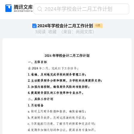
2024
2024年学校会计二月工作计划
年
2024年学校会计二月工作计划
付费
学
3
阅读
收藏
（
来自
：
尚阅文库
）
校
会
计
二
月
工
一、总体目标
作