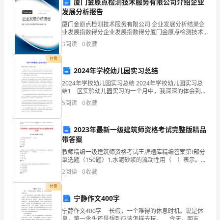
厦门金原点检测技术服务有限公司介绍企业
完
发展分析报告
厦门金原点检测技术服务有限公司 企业发展分析结果企
成
业发展指数得分企业发展指数得分厦门金原点检测技术
力；
服务有限公司综合得分说明：企业发展指数根据企业规
3
阅读
0
收藏
学
模、企业创新、企业风险、企业活力四个维度对企业发
展情
付费
校
2024年学校幼儿园实习总结
的
2024年学校幼儿园实习总结 2024年学校幼儿园实习总
结1 区实验幼儿园实习的一个月中，我深深的体会到幼
三、工作计划执行与评估
财
儿教师身上所肩负的责任。幼儿教师需要用新的教学理
5
阅读
0
收藏
念，新的教学模式去挑战以往教师说教，幼儿学说
1.定期沟通和交流
务
2023年最新一级建筑师资格考试完整版精品
管
带答案
理
教师精编一级建筑师资格考试王牌题库精编答案第I部分
问题；
单选题（150题）1.水泥砂浆的流动性用（ ）表示。A:
工
针入度B: 沉入度C: 分层度D: 坍落度答案：B2.配制港口
2
阅读
0
收藏
与航道工程混凝土所采用的普通
作；
付费
2.目标分解和周计划
宁静作文400字
2.
宁静作文400字 长假，一个难得的休息时机。说是休
主
息，第一念头还是想到应该怎样去玩。 今天，朋友约