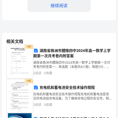
成
继续阅读
以
下
4.财务分析和报告
工
相关文档
作
付费
湖南省株洲市醴陵四中2024年高一数学上学
任
期第一次月考卷内附答案
务：
湖南省株洲市醴陵四中2024年高一数学上学期第一次月
5.内部控制
考卷内附答案一、单选题（本题共8小题，每题5分，共
1.
40分）1、函数的单调递增区间为（）A.， B.，C.，
2
阅读
0
收藏
D.，2、设,则的值为A. B.C. D
准
付费
确、
充电机和蓄电池安全技术操作规程
充电机和蓄电池安全技术操作规程充电机和蓄电池是常
及
性；
见的电池组充电设备，为了确保充电过程的安全性，制
定安全技术操作规程是非常必要的。本文将就充电机和
5
阅读
0
收藏
时
蓄电池的安全技术操作规程进行详细介绍。一、充电机
的安全技
地
6.专业能力提升