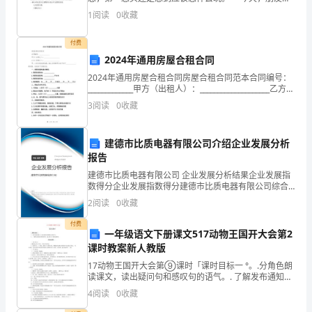
我出来一同去山上野炊。起着单车，在旭日的辉光照耀
排；
1
阅读
0
收藏
动
下，在微风与雾的朦胧的迷茫世界里任我飘荡。朋友
提
付费
2024年通用房屋合租合同
供
2024年通用房屋合租合同房屋合租合同范本合同编号：
_____________甲方（出租人）：____________________乙方
财
（承租人）：____________________甲、乙双方
3
阅读
0
收藏
务
分
建德市比质电器有限公司介绍企业发展分析
报告
析
建德市比质电器有限公司 企业发展分析结果企业发展指
数得分企业发展指数得分建德市比质电器有限公司综合
和
得分说明：企业发展指数根据企业规模、企业创新、企
2
阅读
0
收藏
业风险、企业活力四个维度对企业发展情况进行评价。
预
该企
付费
一年级语文下册课文517动物王国开大会第2
测，
课时教案新人教版
为
17动物王国开大会第⑨课时「课时目标一 °。.分角色朗
读课文，读出疑问句和感叹句的语气。. 了解发布通知时
学
要把时间、地点等几个要素说清楚。「教学过程二。°
4
阅读
0
收藏
一、复习导入。L教师出示生字卡片，学生开火车读