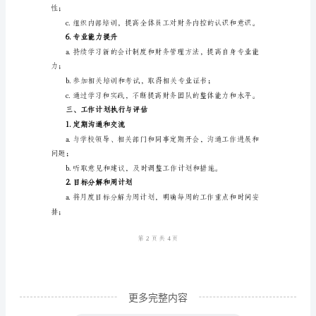
计
支；
划
一、
总
体
3.费用控制和预算管理
目
标
在
2024
年
二
月，
更多完整内容
完