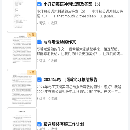
作，确保工作安全和高效完成。
小升初英语冲刺试题及答案（5）
必
小升初英语冲刺试题及答案（5） 小升初英语冲刺及答
须
案（5） 1. that mouth 2. tree sleep 3. Japan
Japanese 4. beef feel 5.
7
阅读
0
收藏
经
过
付费
写尊老爱幼的作文
安
作规程，严禁违规操作。
写尊老爱幼的作文 我希望大家携起手来，相互帮助，
都能尊老爱幼，让我们的社会更加美好！，让我们的明
全
天更加辉煌！以下是为大家带来的写尊老爱幼的，欢迎
2
阅读
0
收藏
大家参考。 记得孟子说过一句名言：“
生
付费
产
2024年电工顶岗实习总结报告
培
2024年电工顶岗实习总结报告尊敬的领导：您好！我是
2024年在贵公司担任电工顶岗实习的学生。在这一年的
训，
实习期间，我深入学习和了解了电工相关的知识和技
3
阅读
0
收藏
四、事故处理和应急措施
能，并在实际工作中得到了很多的锻炼和成长。在此，
我
并
且
应急措施，包括报警、救援等。
精选服装客服工作计划
持
2
阅读
0
收藏