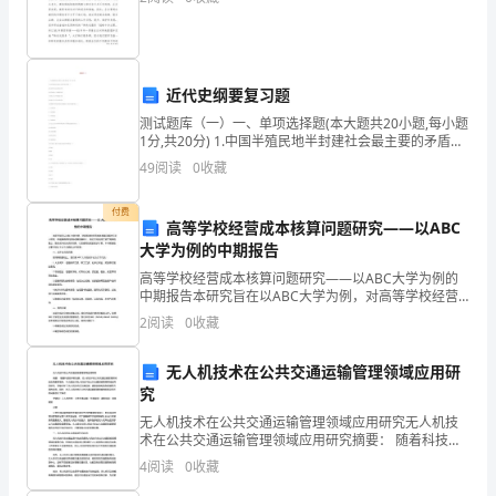
有
合
近代史纲要复习题
格
测试题库（一）一、单项选择题(本大题共20小题,每小题
的
1分,共20分) 1.中国半殖民地半封建社会最主要的矛盾是
（） A.地主阶级与农民阶级的矛盾 B.资产阶级与工人阶
49
阅读
0
收藏
级的矛盾 C.帝国主义与
操
付费
作
高等学校经营成本核算问题研究——以ABC
大学为例的中期报告
证
高等学校经营成本核算问题研究——以ABC大学为例的
书。
中期报告本研究旨在以ABC大学为例，对高等学校经营
成本核算问题进行深入研究。在前期调研和资料收集的
2
阅读
0
收藏
2.
基础上，我们已经完成了资产清单的建立，各类成本的
分类
检
无人机技术在公共交通运输管理领域应用研
究
查
无人机技术在公共交通运输管理领域应用研究无人机技
术在公共交通运输管理领域应用研究摘要： 随着科技的
和
不断发展，无人机技术在公共交通运输管理领域的应用
4
阅读
0
收藏
逐渐增多。本文通过对无人机技术在公共交通运输管理
维
领域应