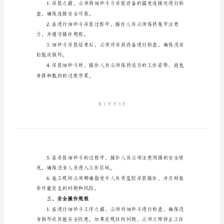
书。
术
操
作
规
程
模
版
细
二、施工现场安全操作规程
砂
斗