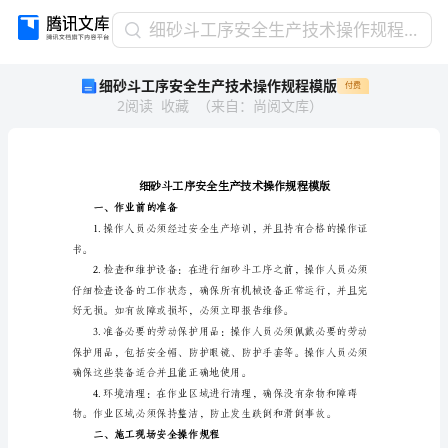
细
细砂斗工序安全生产技术操作规程模版
砂
细砂斗工序安全生产技术操作规程模版
付费
斗
2
阅读
收藏
（
来自
：
尚阅文库
）
工
序
安
全
生
产
一、作业前的准备
技