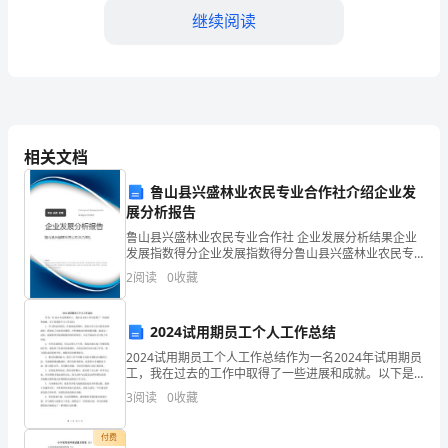
版
继续阅读
一、
作
业
况，确保没有人员进入工作区域。
前
相关文档
的
鲁山县兴盛林业农民专业合作社介绍企业发
展分析报告
告可能发生的问题和风险。
准
鲁山县兴盛林业农民专业合作社 企业发展分析结果企业
三、安全操作规程
发展指数得分企业发展指数得分鲁山县兴盛林业农民专
备
业合作社综合得分说明：企业发展指数根据企业规模、
2
阅读
0
收藏
企业创新、企业风险、企业活力四个维度对企业发展情
1.
况进
操
2024试用期员工个人工作总结
作
2024试用期员工个人工作总结作为一名2024年试用期员
并报告。
工，我在过去的工作中取得了一些进展和成就。以下是
我的个人工作总结：1. 学习和适应阶段：在我的试用期
人
3
阅读
0
收藏
中，我努力学习公司的业务和流程。我参加了内部
员
付费