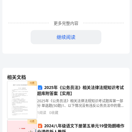
发
展
分
更多完整内容
析
继续阅读
结
果
企
业
相关文档
付费
发
2025年《公务员法》相关法律法规知识考试
题库附答案【实用】
展
1
企业发展分析结果
2025年《公务员法》相关法律法规知识考试题库第一部
指
分 单选题(50题)1、以下情况没有违反公务员法中的需要
任职回避的规定情形。( )A: 夫妻双方在同一个厅机关工
1
阅读
0
收藏
作，分别在不同的处里任
数
1.1
企业发展指数得分
付费
2024八年级语文下册第五单元19登勃朗峰作
得
业课件新人教版