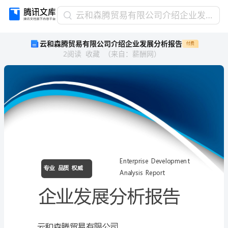
云
云和森腾贸易有限公司介绍企业发展分析报告
和
云和森腾贸易有限公司介绍企业发展分析报告
付费
森
2
阅读
收藏
（
来自
：
薪酬网
）
腾
贸
易
有
限
公
司