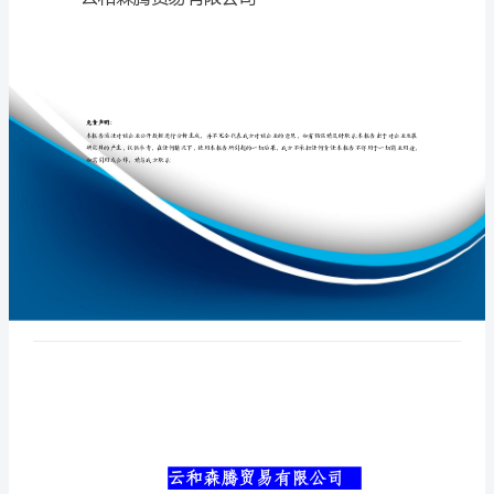
介
绍
企
专业品质权威
业
发
展
分
析
云和森腾贸易有限公司
报