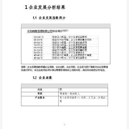
告
云
和
森
免责声明:
腾
贸
如需引用或合作，请与我方联系:
易
有
限
公
司
企
1
业