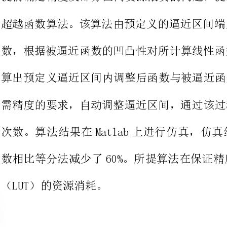
算出预定义逼近区间内调整后函数
需精度的要求，自动调整逼近区间
次数。算法结果在Matlab上进
数相比等分法减少了60%。所提算
（LUT）的资源消耗。
词：
分段线性逼近；超越函数；查找表；资源浪费；优化分段方法
中图分类号：TP391.75文献标志码：A