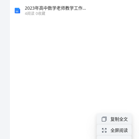
性
2023年高中数学老师教学工作总结
4
阅读
0
收藏
逼
近
方
法
改
关键
进
的
超
复制全文
越
0引言
全屏阅读
函