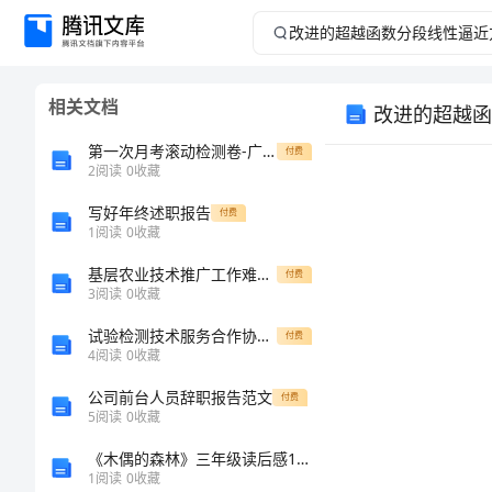
改
进
相关文档
改进的超越函
的
第一次月考滚动检测卷-广东深圳市高级中学数学人教版七年级下册数据的收集、整理与描述定向练习练习题（详解）
付费
超
2
阅读
0
收藏
写好年终述职报告
越
付费
1
阅读
0
收藏
函
基层农业技术推广工作难点与对策论文
付费
3
阅读
0
收藏
数
试验检测技术服务合作协议书模板
付费
4
阅读
0
收藏
分
公司前台人员辞职报告范文
付费
段
5
阅读
0
收藏
《木偶的森林》三年级读后感10篇
线
1
阅读
0
收藏