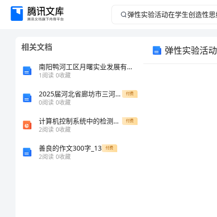
弹
性
相关文档
弹性实验活动
实
南阳鸭河工区月曙实业发展有限公司介绍企业发展分析报告
验
1
阅读
0
收藏
2025届河北省廊坊市三河二中高一生物第一学期期末质量检测试题含解析
活
付费
0
阅读
0
收藏
动
计算机控制系统中的检测设备与执行装置概要学习教案
付费
2
阅读
0
收藏
在
善良的作文300字_13
付费
2
阅读
0
收藏
学
生
创