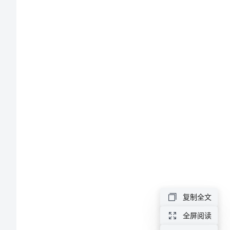
造
性
思
维
发
展
中
的
用。
复制全文
应
全屏阅读