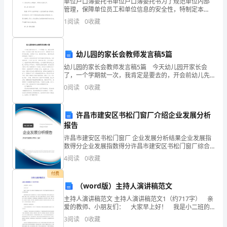
单位户口簿委托书单位户口簿委托书为了规范单位内部
与
管理，保障单位员工和单位信息的安全性，特制定本
《单位户口簿委托书》。第一条 委托目的为使单位管理
运
1
阅读
0
收藏
更加规范、高效，进一步保障员工个人信息的安全和隐
私，特制
输
幼儿园的家长会教师发言稿5篇
管
幼儿园的家长会教师发言稿5篇 今天幼儿园开家长会
理
了，一个学期就一次，我肯定是要去的，开会前幼儿先
做了操，本来以为孩子一直做操不好(老师以前反映)，结
0
阅读
0
收藏
果看了以后，感觉进步很大，看来回去得好好表扬一下
规
孩
范
许昌市建安区书松门窗厂介绍企业发展分析
报告
条
许昌市建安区书松门窗厂 企业发展分析结果企业发展指
款
数得分企业发展指数得分许昌市建安区书松门窗厂综合
得分说明：企业发展指数根据企业规模、企业创新、企
4
阅读
0
收藏
业风险、企业活力四个维度对企业发展情况进行评价。
号
该企
付费
检
（word版）主持人演讲稿范文
查
主持人演讲稿范文 主持人演讲稿范文1（约717字） 亲
爱的教师、小朋友们： 大家早上好！ 我是小二班的
刘一诺，很快乐今天我被推选为小旗手，为大家升起神
项
3
阅读
0
收藏
圣的五星红旗。我心里感到很荣耀。 来到实验