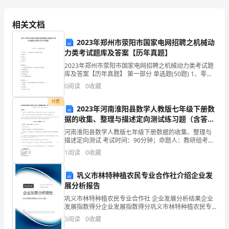
售
企
相关文档
2023年郑州市荥阳市国家电网招聘之机械动
业
条款
检查
力类考试题库及答案【历年真题】
号
项目
连
2023年郑州市荥阳市国家电网招聘之机械动力类考试题
库及答案【历年真题】 第一部分 单选题(50题) 1、零件
冷款车
有自
调控温度
温度
存储和读
温度监测
具
动
、显示
、
取
在( )长期作用下将引起疲劳破坏。A.静应力B.剪应力C.交
*05102
0
阅读
0
收藏
锁
数据的功能
变应力D.正应力【答
。
付费
2023年河南淮阳县数学人教版七年级下册数
门
据的收集、整理与描述定向测试练习题（含答案
详解）
冷萩箱
保温箱
有外部
和采集箱体内温度数据的功能
*05103
河南淮阳县数学人教版七年级下册数据的收集、整理与
及
具
显示
店
描述定向测试 考试时间：90分钟；命题人：教研组考生
注意：1、本卷分第I卷（选择题）和第Ⅱ卷（非选择题）
1
阅读
0
收藏
两部分，满分100分，考试时间90分钟2、答卷前
管
储存
运输设施设备的定
检查
清洁和维护应当由专
负
、
期
、
人
05201
责
并建立
录和档案
，
记
。
巩义市林特种植农民专业合作社介绍企业发
企业应当根据验
确定的参数
条件
确
合
使
相关
证
及
，正
、
理
用
理
展分析报告
*05601
设施设备
。
巩义市林特种植农民专业合作社 企业发展分析结果企业
规
发展指数得分企业发展指数得分巩义市林特种植农民专
业合作社综合得分说明：企业发展指数根据企业规模、
3
阅读
0
收藏
企业创新、企业风险、企业活力四个维度对企业发展情