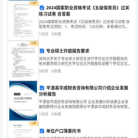
章
况进
冷藏
冷冻药
货时
应当对其运输方式
运输过程的温
、
品到
，
及
付费
2024国家职业资格考试《五级保育员》过关
度
录
运输时间等质
控制状
进行电
检查并
录
*07401
记
、
量
况
点
记
，不
练习试卷 含答案
符合温度
求的应当拒收
要
。
制
2024国家职业资格考试《五级保育员》过关练习试卷 含
答案考试须知：1、考试时间：120分钟，本卷满分为
度）
100分。 2、请首先按要求在试卷的指定位置填写您的姓
1
阅读
0
收藏
名、准考证号等信息。 3、请仔细阅读各种题
冷藏
冷冻药
应当在冷库内待验
、
品
。
*07502
冷
付费
专业硕士开题报告要求
藏
深圳大学关于专业硕士研究生进行学位论文开题报告的
有关要求硕士研究生学位论文开题报告是整个学位论文
冷
顺利进行的必要基础，是保证学位论文质量的重 要环
3
阅读
0
收藏
节，专业硕士研究生、导师和学生所在单位应给予充分
冻
的重视
药
平潭县华成财务咨询有限公司介绍企业发展
分析报告
品
平潭县华成财务咨询有限公司 企业发展分析结果企业发
展指数得分企业发展指数得分平潭县华成财务咨询有限
的
公司综合得分说明：企业发展指数根据企业规模、企业
1
阅读
0
收藏
创新、企业风险、企业活力四个维度对企业发展情况进
储
行评
付费
存
单位户口簿委托书