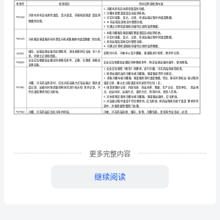
事冷裁冷冻药
储存
运输等
作的
应当接受相关法
*02802
从
品
、
工
人员，
律法规和专业知
培训并经
核合格后方
上
识
考
可
岗。
运
经营冷藏
冷冻药
的
应当
备与其经营规模和
种相适应
、
品
，
配
品
*01901
输
的冷库
。
管
*01903
冷库应当
备温度白
监测
录
调控
报警的设备
配
动
、显示、记
、
、
理
规
经营冷藏
冷冻药
的应当
备冷藏车
、
品
配
。
*04906
范
经营冷藏
冷冻药
的应当
备乍载冷藏箱或者保温箱等设
、
品
配
*04907
备
。
（药
更多完整内容
运输冷藏
冷冻药
的冷藏车
车载冷藏箱
保温箱应当符合
、
品
及
、
*05101
品
药
运输过程中对温度控制的
求
品
要
。
继续阅读
零