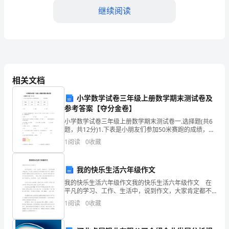
的
继续阅读
关
键
一
相关文档
年。
小学数学试卷三年级上册数学期末测试卷及
面
参考答案【夺分金卷】
为了企业迫切需要解决的问题。
临
小学数学试卷三年级上册数学期末测试卷一.选择题(共6
题，共12分)1.下表是小朋友们参加50米赛跑的成绩，（
着
）跑得最慢。INCLUDEPICTURE \d "C:\\Users\\07\\Ap
1
阅读
0
收藏
新
我的快乐生活六年级作文
的
我的快乐生活六年级作文我的快乐生活六年级作文 在
挑
力。
平凡的学习、工作、生活中，说到作文，大家肯定都不
陌生吧，作文是人们把记忆中所存储的有关知识、经验
1
阅读
0
收藏
战
和思想用书面形式表达出来的记叙方式。相信很多朋友
三、取得的成绩
都
和