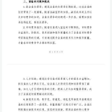
总
结
考。
2024
年
建
筑
经
营
行
业
年
二、面临的问题和挑战
终