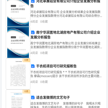
河北卓展铝业有限公司介绍企业发展分析报
告
机
个方面：
河北卓展铝业有限公司 企业发展分析结果企业发展指数
遇，
得分企业发展指数得分河北卓展铝业有限公司综合得分
说明：企业发展指数根据企业规模、企业创新、企业风
4
阅读
0
收藏
建
险、企业活力四个维度对企业发展情况进行评价。该企
业的
筑
南宁华润置地北湖房地产有限公司介绍企业
发展分析报告
X万亿元，增长率达到X%。
经
南宁华润置地北湖房地产有限公司 企业发展分析结果企
业发展指数得分企业发展指数得分南宁华润置地北湖房
营
地产有限公司综合得分说明：企业发展指数根据企业规
4
阅读
0
收藏
模、企业创新、企业风险、企业活力四个维度对企业发
企
展情
付费
业
干衣机项目可行研究报断告
干衣机项目可行研究报告 * * 干衣机项目可行性研究报
积
告 摩森(mossen)提示 该干衣机项目所涉及的主要问题，
例如：干衣机所需资源条件、
极
4
阅读
0
收藏
应
付费
适合发微博的文艺句子
对
四、对2024年的建议和展望
适合发微博的文艺句子 发微博的好句子 我喝水只喝
纯净水，牛奶只喝纯牛奶，所以我很单纯。 我委屈那