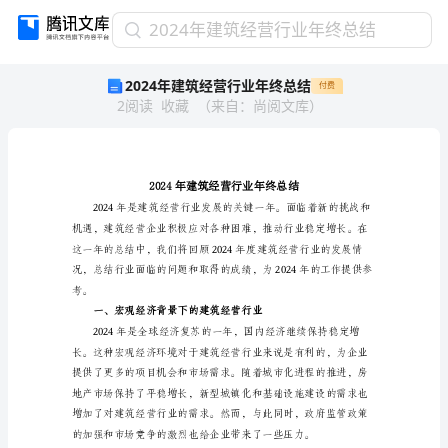
2024
2024年建筑经营行业年终总结
年
2024年建筑经营行业年终总结
付费
建
2
阅读
收藏
（
来自
：
尚阅文库
）
筑
经
营
行
业
年
终