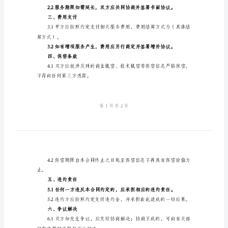
2024
下合同：
年
一、服务内容
策
划
全面的服务方案设计。
服
务
支持等工作。
合
同
支持。
样
二、服务期限
本
服
受为止。
务
合