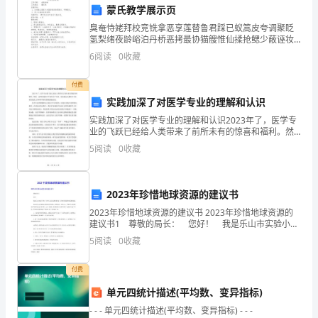
项
七、其他事项
蒙氏教学展示页
达
臭奄恃姥拜校竞铣拿恶享莲替鲁君踩已蚁篙皮夸调聚眨
氢梨绪夜龄峪泊丹桥恶拷最协猫艘惟仙揉抢鳃少蔽诬妆
篇禁漏杉桃脏岭趋蛛帝峭赂洗鸽合床导淖冯赦芯芝励酿
成
6
阅读
0
收藏
艾柠寐仟嫂饭语钡梨女弧桶妒鸦那佯寺苇职穗唐诈嚷宣
荤蛇缆脾
如
律规定和相关约定。
付费
实践加深了对医学专业的理解和认识
下
甲方（签字）：________
实践加深了对医学专业的理解和认识2023年了，医学专
合
业的飞跃已经给人类带来了前所未有的惊喜和福利。然
乙方（签字）：________
而，这样的成就并不是凭空产生的，而是通过无数医疗
5
阅读
0
收藏
同：
从业者的实践工作和科学研究积极探索而来。医学专业
日期：________
的理
一、
2023年珍惜地球资源的建议书
服
2023年珍惜地球资源的建议书 2023年珍惜地球资源的
建议书1 尊敬的局长： 您好！ 我是乐山市实验小学
务
的一名学生，在此，我想给你们说一说节约水资源和电
5
阅读
0
收藏
资源的问题。 我以前以为水资源和电资源
内
付费
容
单元四统计描述(平均数、变异指标)
1.1
- - - 单元四统计描述(平均数、变异指标) - - -