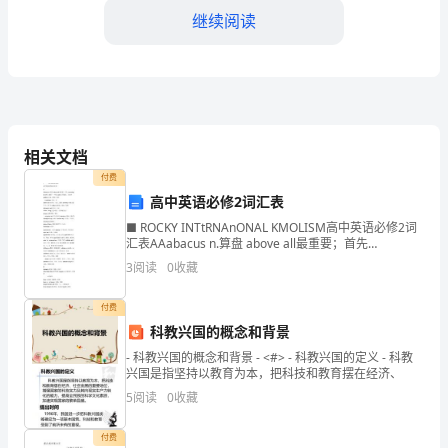
就
继续阅读
甲
方
委
止。
托
相关文档
五、违约责任
乙
付费
高中英语必修2词汇表
方
■ ROCKY INTtRNAnONAL KMOLISM高中英语必修2词
提
汇表AAabacus n.算盘 above all最重要；首先
according to按照；根据……所说 actor n.男演
3
阅读
0
收藏
六、争议解决
供
付费
的
科教兴国的概念和背景
服
门申请调解或提起诉讼解决。
- 科教兴国的概念和背景 - <#> - 科教兴国的定义 - 科教
兴国是指坚持以教育为本，把科技和教育摆在经济、
务
5
阅读
0
收藏
事
义务，不得擅自解除。
付费