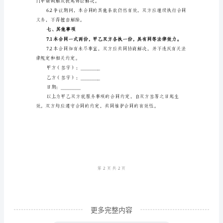
三、费用支付
同
书
算方式）。
甲
方
四、保密条款
与
乙
不得向任何第三方透露。
方
经
友
好
协
商，
更多完整内容