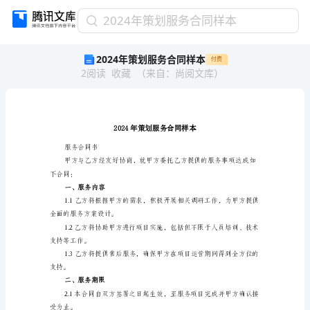
2024
2024年策划服务合同样本
年
2024年策划服务合同样本
付费
策
2
阅读
收藏
（
来自
：
尚阅文库
）
划
服
务
合
同
样
服务合同书
本