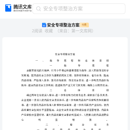
安
安全专项整治方案
全
安全专项整治方案
付费
专
2
阅读
收藏
（
来自
：
第一文库网
）
项
整
治
方
案
安
全