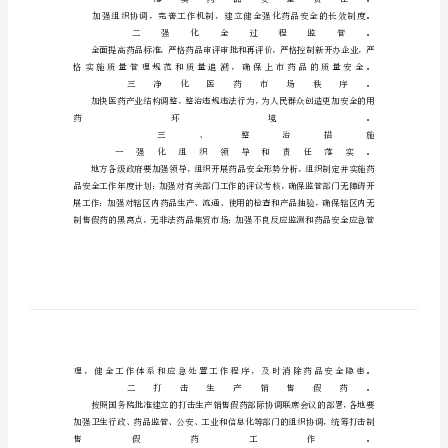
专
项
整
治
方
案
一、
指
导
思
想
和
总