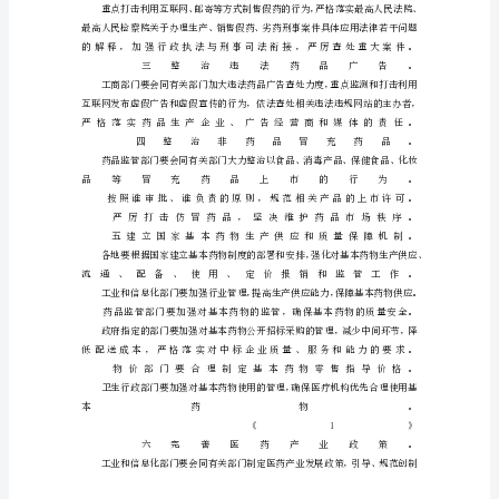
体
目
标
一
指
导
思
想
全
面
贯
彻
党