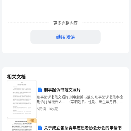
的
大
更多完整内容
精
神，
继续阅读
以
邓
小
平
相关文档
理
刑事起诉书范文照片
论
刑事起诉书范文照片 刑事起诉书范文 刑事起诉书范本检
刑诉[ ] 号被告人……（写明姓名、性别、出生年月日、身
和
份证号码、民族、文化程度、职业或者工作单位及职
5
阅读
0
收藏
务、住址、曾受到行政处罚、刑事处罚
重
付费
要
关于成立各系青年志愿者协会分会的申请书