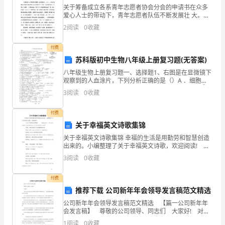
关于筹备成立各系青年志愿者协会分会的申请书在众多
思
爱心人士的带动下，青年志愿者队伍不断发展壮 大。为
进一步加强对我院志愿者行动的指导、协调和规范化管
2
阅读
0
收藏
想
理, 更好地为社会提供志愿服务，推动社会主义精神文明
建
为
付费
苏科版初中生物八年级上册复习题(无答案)
指
八年级生物上册复习题一、选择题1、右图是在显微镜下
观察到的人血涂片，下列分析正确的是（）A ．细胞①
导，
的数量高于正常值，很可能是身体有了炎症B．细胞②
3
阅读
0
收藏
能释放与血液凝固有关的物质C．细胞③因富含血红蛋
深
白而
付费
入
关于幸福英文诗歌集锦
贯
关于幸福英文诗歌集锦 幸福的生活是用勤劳和智慧创造
出来的。小编整理了关于幸福英文诗歌，欢迎阅读! 关
彻
于幸福英文诗歌篇一 Happiness, the most likely explan
3
阅读
0
收藏
落
付费
实
推荐下载 公司新年年会领导发言稿范文精选
公司新年年会领导发言稿范文精选 【篇一公司新年年
科
会发言稿】 尊敬的公司领导、同志们 大家好! 对公
司而言创造了历史最辉煌成就的年静静地过去了，充满
1
阅读
0
收藏