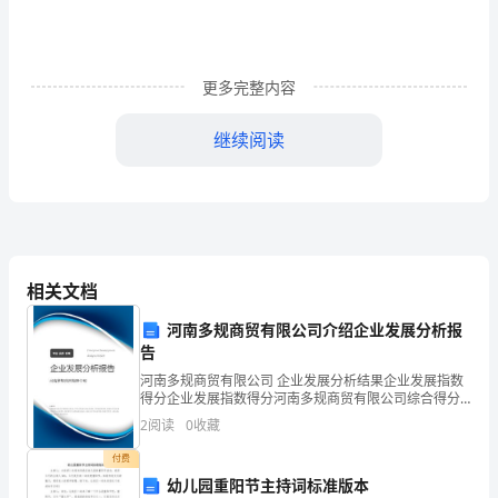
上
午
更多完整内容
好。
精品文章
男
继续阅读
2。
2
相
约
（鸣炮）
相关文档
在
闭幕词：
河南多规商贸有限公司介绍企业发展分析报
春
告
男：艺术能使人生更加精彩；
1
天，
河南多规商贸有限公司 企业发展分析结果企业发展指数
得分企业发展指数得分河南多规商贸有限公司综合得分
一
女。文化能使人生更加美好。
1
说明：企业发展指数根据企业规模、企业创新、企业风
2
阅读
0
收藏
险、企业活力四个维度对企业发展情况进行评价。该企
样
业的
2
付费
幼儿园重阳节主持词标准版本
的