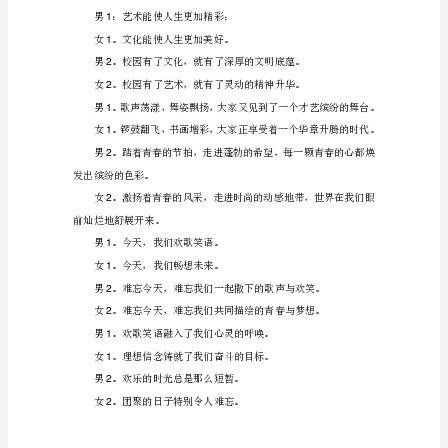
各
2
位
男
朋
友、
1
亲
女
爱
1
的
男
同
2
学
们：
女
合。
大
家