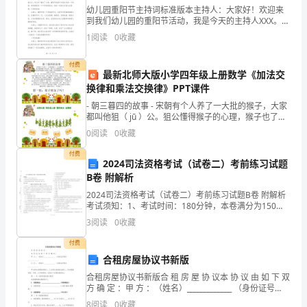
2
幼儿园重阳节主持词标准版本主持人：大家好！欢迎来
青
到我们幼儿园的重阳节活动，我是今天的主持人XXX。今
天我们将一起欢度重阳节，体验传统文化的魅力，感受
1
1
阅读
0
收藏
春，
老人的爱和智慧。接下来，让我们一起来庆祝这个美好
的节
1
一
付费
最新北师大版小学四年级上册数学《加法交
换律和乘法交换律》PPT课件
样
2
- 朝三暮四的故事 - 宋朝有个人养了一大批的猴子，大家
的
都叫他狙（ jū ）公。狙公懂得猴子的心理，猴子也了解
发出缤纷的色彩。
他的话，因此，他更加的疼爱这些能通人语的小动
0
阅读
0
收藏
激
2
付费
情。
2024司法资格考试（试卷二）考前练习试题
前灿烂地舒展开来。
B卷 附解析
女
2024司法资格考试（试卷二）考前练习试题B卷 附解析
男。今天，我们欢歌笑语。
1
考试须知：1、考试时间：180分钟，本卷满分为150
2。
分。 2、请首先按要求在试卷的指定位置填写您的姓名、
3
阅读
0
收藏
准考证号等信息。 3、请仔细阅读各种题目的
相
女。今天，我们畅想未来。
1
付费
逢
合租房屋协议书新版
2
合租房屋协议书新版合 租 房 屋 协 议本 协 议 由 如 下 双
在
方 确 定 ：甲 方 ：（姓名）_____________ （身份证号
2
码）_____________乙 方 ：（姓名）_______
8
阅读
0
收藏