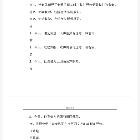
1：
同学们：
各
合。大家上午好。
位
来
2
宾、
2
尊
1
敬
1
的
2
老
师
2
们：
1
女
1
1：
2