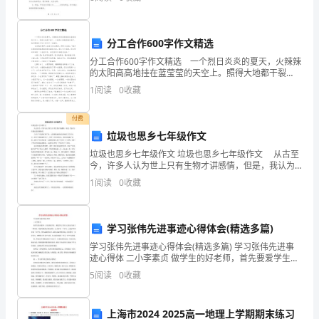
校
1
园，
1
分工合作600字作文精选
一
分工合作600字作文精选 一个烈日炎炎的夏天，火辣辣
男。欢乐的时光总是那么短暂
样
2
的太阳高高地挂在蓝莹莹的天空上。照得大地都干裂
了。小猫和小鹿都是跑步高手，他们想趁今天这个好日
1
阅读
0
收藏
子一决胜负。 它们找来狮子大伯给它们当裁判。狮子
的
女。团聚的日子特别令人难忘
2
付费
拼
垃圾也思乡七年级作文
搏，
垃圾也思乡七年级作文 垃圾也思乡七年级作文 从古至
今，许多人认为世上只有生物才讲感情，但是，我认为
一
垃圾也是讲感情的。 今天下午我准时到了校，心情愉
1
阅读
0
收藏
快地抄起扫把就往卫生区走去。我有节奏地踏着步子
样
的
学习张伟先进事迹心得体会(精选多篇)
追
学习张伟先进事迹心得体会(精选多篇) 学习张伟先进事
迹心得体 二小李素贞 做学生的好老师，首先要爱学生。
要把学生当作自己的亲生孩子一样对待。用慈母般的心
求。
5
阅读
0
收藏
情去教育、去关怀每一个学生，去
男
上海市2024 2025高一地理上学期期末练习