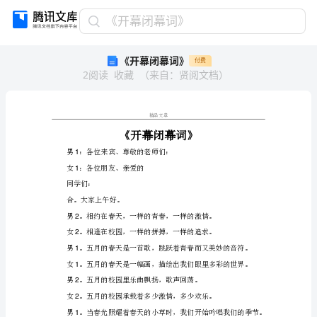
《开
《开幕闭幕词》
幕
《开幕闭幕词》
付费
闭
2
阅读
收藏
（
来自
：
贤阅文档
）
幕
词》
《开
幕
精品文章
闭
幕
词》
男：各位来宾、尊敬的老师们
1
男
女：各位朋友、亲爱的
1