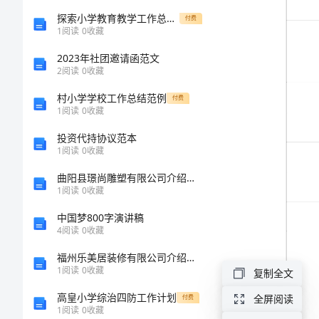
位
探索小学教育教学工作总结的方法和技巧
付费
1
阅读
0
收藏
工
2023年社团邀请函范文
程
2
阅读
0
收藏
名
村小学学校工作总结范例
付费
称
1
阅读
0
收藏
会
投资代持协议范本
1
阅读
0
收藏
理
曲阳县璟尚雕塑有限公司介绍企业发展分析报告
县
1
阅读
0
收藏
爰
中国梦800字演讲稿
4
阅读
0
收藏
民
福州乐美居装修有限公司介绍企业发展分析报告
乡
1
阅读
0
收藏
复制全文
爰
高皇小学综治四防工作计划
全屏阅读
付费
民
1
阅读
0
收藏