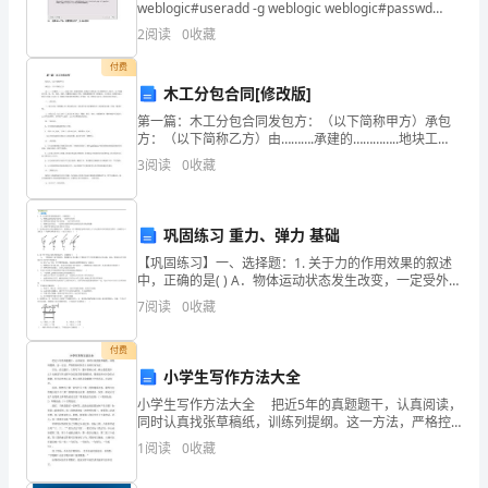
weblogic#useradd -g weblogic weblogic#passwd
一
#weblogic创建weblogic__目录,修改目
2
阅读
0
收藏
年
付费
木工分包合同[修改版]
的
第一篇：木工分包合同发包方：（以下简称甲方）承包
工
方：（以下简称乙方）由……….承建的…………..地块工
程，因建设需要，现将此工程的木工分项委托给乙方施
3
阅读
0
收藏
工，为了明确各方责、权、利，保质、保量、按期地完
作
成
进
巩固练习 重力、弹力 基础
行
【巩固练习】一、选择题：1. 关于力的作用效果的叙述
中，正确的是( ) A．物体运动状态发生改变，一定受外力
的
作用 B．物体的运动状态不发生变化，一定不受外力作
7
阅读
0
收藏
用 C．物体受力作
总
付费
结，
小学生写作方法大全
以
小学生写作方法大全 把近5年的真题题干，认真阅读，
同时认真找张草稿纸，训练列提纲。这一方法，严格控
制时间在3分钟以内为宜。 首先，读完题目，立即写
及
1
阅读
0
收藏
下：题干的核心词、核心意思是什么？也就是写作过
对