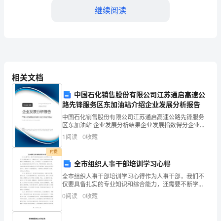
业
继续阅读
业，
努
力
可以更好地帮助孩子们成长。
付
相关文档
3.自我提升
出，
中国石化销售股份有限公司江苏通启高速公
路先锋服务区东加油站介绍企业发展分析报告
取
中国石化销售股份有限公司江苏通启高速公路先锋服务
得
区东加油站 企业发展分析结果企业发展指数得分企业发
展指数得分中国石化销售股份有限公司江苏通启高速公
1
阅读
0
收藏
路先锋服务区东加油站综合得分说明：企业发展指数根
了
据企
付费
一
全市组织人事干部培训学习心得
定
全市组织人事干部培训学习心得作为人事干部，我们不
仅要具备扎实的专业知识和综合能力，还需要不断学
习、不断提升自己，以应对日新月异的社会环境和变革
的
0
阅读
0
收藏
管理的需要。为此，全市组织了一系列的培训学习活
动，期望我们
成