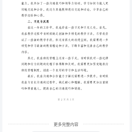
在
2024
2.班级管理
年
的
学
前
感。
班
工
作
中，
我
兢
兢
更多完整内容