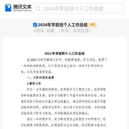
2024
2024年学前班个人工作总结
年
2024年学前班个人工作总结
付费
学
4
阅读
收藏
（
来自
：
尚阅文库
）
前
班
个
人
工
作
总