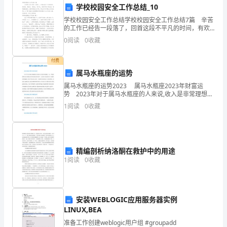
教学经验和心得。
学校校园安全工作总结_10
绩
二、不足与反思
学校校园安全工作总结学校校园安全工作总结7篇 辛苦
和
的工作已经告一段落了，回首这段不平凡的时间，有欢
笑，有泪水，有成长，有不足，好好写写工作总结，吸
0
阅读
0
收藏
收
取经验教训，指导将来的工作吧。那么你有了解过工作
总
获。
付费
属马水瓶座的运势
以
属马水瓶座的运势2023 属马水瓶座2023年财富运
势 2023年对于属马水瓶座的人来说,收入是非常理想
下
的。这一年他们的财运会比其他方面可以说是走好运的
1
阅读
0
收藏
一大运势,因为他们对于金钱的管理很精明,所
是
内容。
我
对
精编剖析纳洛酮在救护中的用途
1
阅读
0
收藏
自
己
安装WEBLOGIC应用服务器实例
在
LINUX,BEA
这
准备工作创建weblogic用户组 #groupadd