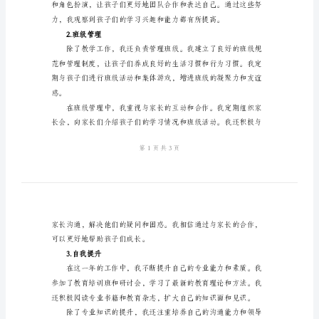
结
结，以及对未来的展望。
一、工作内容及成果
2024
1.教学工作
年
学
前
班
个
人
工
作
总
结