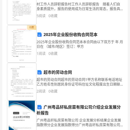
村工作人员辞职报告村工作人员辞职报告 随着人们自
们
身素质提升，报告的使用成为日常生活的常态，报告具
有语言陈述性的特点。在写之前，可以先参考范文，以
5
阅读
0
收藏
就
下是小编为大家整理的村工作人员辞职报告，欢迎阅
读，希
要
付费
2025年企业股份收购合同范本
培
2025年企业股份收购合同范本本合同由以下双方于 年 月
日在 （城市/地区）签订：甲方
养
1
阅读
0
收藏
孩
子
超市的劳动合同
的
超市的劳动合同超市的劳动合同1甲方名称联系电话地址
乙方姓名性别居民身份证号码住址文化程度出生日期联
学
系电话户口所在地签订日期鉴于甲方已经如实告知乙方
2
阅读
0
收藏
工作内容、工作条件、工作地点、 劳动报酬以及乙方要
求了
习
广州粤品轩私房菜有限公司介绍企业发展分
兴
析报告
趣，
广州粤品轩私房菜有限公司 企业发展分析结果企业发展
指数得分企业发展指数得分广州粤品轩私房菜有限公司
综合得分说明：企业发展指数根据企业规模、企业创