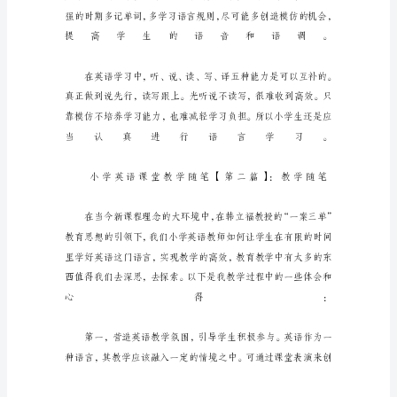
教
学
随
笔
当
今
社
会
英
语
可
谓
是