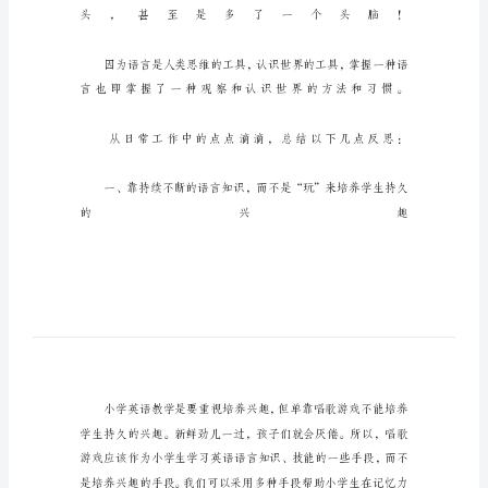
堂
教
学
随
笔
小
学
英
语
课
堂