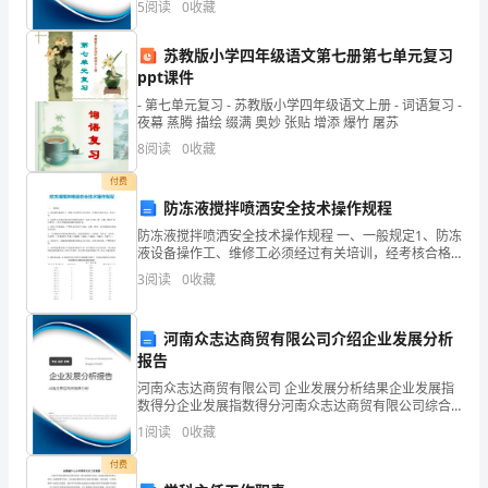
下
5
阅读
0
收藏
新、企业风险、企业活力四个维度对企业发展情况进行
评价。
面
苏教版小学四年级语文第七册第七单元复习
就
ppt课件
- 第七单元复习 - 苏教版小学四年级语文上册 - 词语复习 -
跟
夜幕 蒸腾 描绘 缀满 奥妙 张贴 增添 爆竹 屠苏
8
阅读
0
收藏
随
付费
一
防冻液搅拌喷洒安全技术操作规程
起
防冻液搅拌喷洒安全技术操作规程 一、一般规定1、防冻
液设备操作工、维修工必须经过有关培训，经考核合格
看
后发证、持证上岗。2、凡操作人员都必须按规定穿戴劳
3
阅读
0
收藏
动保护（包括工作服、帽、水靴、橡胶手套、口罩等）
看
河南众志达商贸有限公司介绍企业发展分析
老
报告
师
河南众志达商贸有限公司 企业发展分析结果企业发展指
数得分企业发展指数得分河南众志达商贸有限公司综合
们
得分说明：企业发展指数根据企业规模、企业创新、企
1
阅读
0
收藏
业风险、企业活力四个维度对企业发展情况进行评价。
的
该企
付费