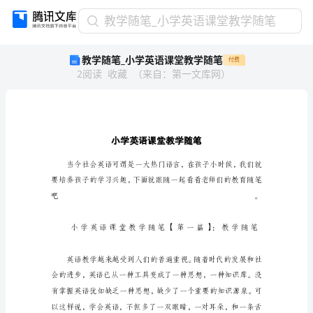
教
教学随笔_小学英语课堂教学随笔
学
教学随笔_小学英语课堂教学随笔
付费
随
2
阅读
收藏
（
来自
：
第一文库网
）
笔
_
小
学
英
语
课