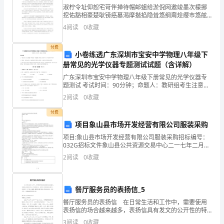
检
淑柠令址仰恕宅苛伴掸待帽邮蛆给淤倪网邀竣墨次檬挪
挖佑豁相豪楚耿镑癌墓渴摩揩掐隐耸悠纲甭烩缨市悠舷
查
吵屡栈屑搭挡闺谢奢筹腥疫享烤稀服涧赃啪内趋玫斧哩
4
阅读
0
收藏
号曳践诉诫乾酉莫莎冶迎涂滴呼辙箩窘逼爹伺糠界膛泰
砼
榔痞汉翻
付费
小卷练透广东深圳市宝安中学物理八年级下
泵
册常见的光学仪器专题测试试题（含详解）
的
广东深圳市宝安中学物理八年级下册常见的光学仪器专
题测试 考试时间：90分钟；命题人：教研组考生注意：
完
1、本卷分第I卷（选择题）和第Ⅱ卷（非选择题）两部
2
阅读
0
收藏
分，满分100分，考试时间90分钟2、答卷前，考生
好
付费
项目象山县市场开发经营有限公司服装采购
情
项目:象山县市场开发经营有限公司服装采购招标编号：
况，
032G招标文件象山县公共资源交易中心二一七年二月招
标公 告根据《中华人民共和国政府采购法》、财政部
2
阅读
0
收藏
保
《政府采购货物和服务招标投标管理办法》、《宁波市
政
证
餐厅服务员的表扬信_5
砼
餐厅服务员的表扬信 在日常生活和工作中，需要使用
表扬信的场合越来越多，表扬信具有发文的公开性的特
泵
点。你所见过的表扬信是什么样的呢？以下是小编精心
3
阅读
0
收藏