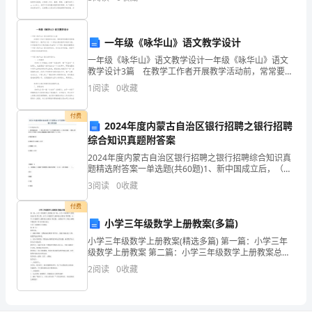
整理的餐厅服务员的表扬信，仅供参考，希望能够帮助
运
到大家
行
一年级《咏华山》语文教学设计
时
一年级《咏华山》语文教学设计一年级《咏华山》语文
教学设计3篇 在教学工作者开展教学活动前，常常要根
处
据教学需要编写教学设计，教学设计是一个系统化规划
1
阅读
0
收藏
教学系统的过程。如何把教学设计做到重点突出呢？以
下
于
付费
2024年度内蒙古自治区银行招聘之银行招聘
安
综合知识真题附答案
全、
2024年度内蒙古自治区银行招聘之银行招聘综合知识真
题精选附答案一单选题(共60题)1、新中国成立后，（）
正
是人民银行大一统银行体系中的外汇业务的工作部门，
3
阅读
0
收藏
是在人民银行领导下的经过中央人民政府政务院特许
常
付费
小学三年级数学上册教案(多篇)
的
小学三年级数学上册教案(精选多篇) 第一篇：小学三年
级数学上册教案 第二篇：小学三年级数学上册教案总计
状
划 第三篇：小学三年级数学上册秒的认识教案 第四篇：
2
阅读
0
收藏
小学三年级数学上册秒的认识教案 第五篇：人教版
态。
不