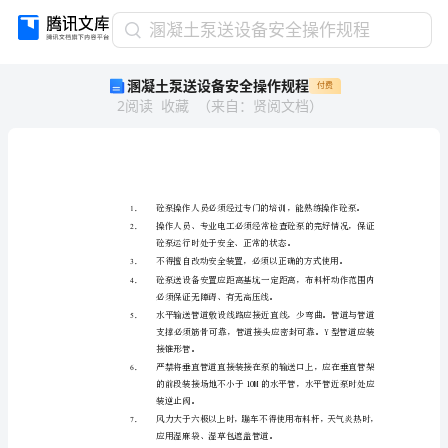
溷
溷凝土泵送设备安全操作规程
凝
溷凝土泵送设备安全操作规程
付费
土
2
阅读
收藏
（
来自
：
贤阅文档
）
泵
送
设
备
安
全
1．
2．
操