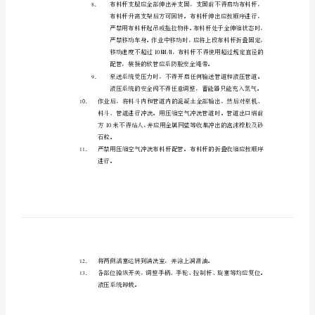
作
3．
4．
规
程
5．
砼
接锥形管。
泵
6．
操
作
装逆止阀。
人
7．
员
必
8．
须