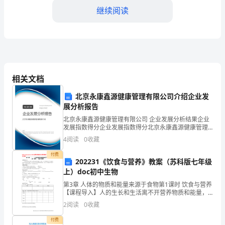
核
继续阅读
杆
菌
引
起
知识。
相关文档
的
北京永康鑫源健康管理有限公司介绍企业发
慢
展分析报告
北京永康鑫源健康管理有限公司 企业发展分析结果企业
性
发展指数得分企业发展指数得分北京永康鑫源健康管理
有限公司综合得分说明：企业发展指数根据企业规模、
传
4
阅读
0
收藏
企业创新、企业风险、企业活力四个维度对企业发展情
况进
染
付费
202231《饮食与营养》教案（苏科版七年级
上）doc初中生物
病，
第3章 人体的物质和能量来源于食物第1课时 饮食与营养
其
【课程导入】人的生长和生活离不开营养物质和能量，
我们一日三餐就是为了从食物中获取营养物质和能量。
2
阅读
0
收藏
主
科学的饮食是维持健康的基础，因为
付费