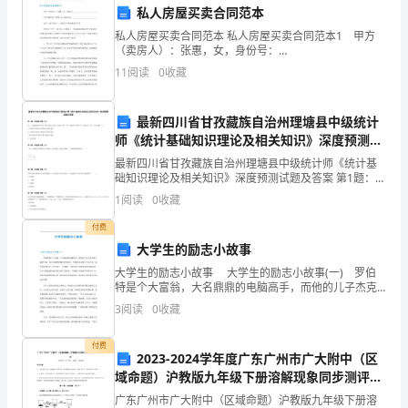
要
私人房屋买卖合同范本
侵
项，以鼓励更多的人参与其中。
私人房屋买卖合同范本 私人房屋买卖合同范本1 甲方
（卖房人）：张惠，女，身份号：
________________________。 乙方（购房人）：李华，
犯
11
阅读
0
收藏
女，身份证号：______________
肺
最新四川省甘孜藏族自治州理塘县中级统计
部，
师《统计基础知识理论及相关知识》深度预测试
题及答案
但
最新四川省甘孜藏族自治州理塘县中级统计师《统计基
提高。
础知识理论及相关知识》深度预测试题及答案 第1题：单
选题(本题1分)甲、乙两村粮食平均亩产量分别为1000千
也
1
阅读
0
收藏
克和1250千克，标准差分别为45千克和49
三、健康教育的效果评估
可
付费
大学生的励志小故事
累
大学生的励志小故事 大学生的励志小故事(一) 罗伯
特是个大富翁，大名鼎鼎的电脑高手，而他的儿子杰克
及
却是个纨绔子弟，每天在酒吧和舞厅打发时光。罗伯特
3
阅读
0
收藏
不幸得了不治之症，临终前给他的儿子杰克留下一份遗
其
付费
他
2023-2024学年度广东广州市广大附中（区
域命题）沪教版九年级下册溶解现象同步测评试
器
卷（含答案详解）
广东广州市广大附中（区域命题）沪教版九年级下册溶