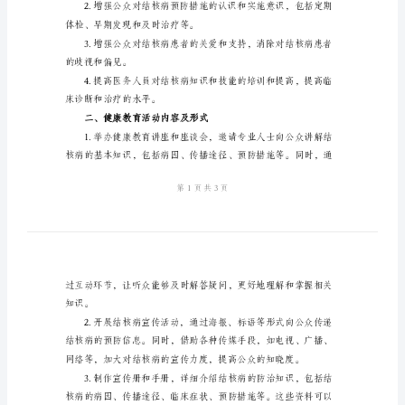
结
范
文
2024
一、健康教育主题及目标
年
结
核
面：
病
健
康
播途径、临床症状等基本知识。
教
育