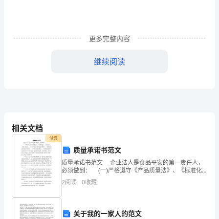
质
一、
更多完整内容
课
前
继续阅读
反
∠B。如果这两艘救生船以同样的速度同时
不能大约同时赶到出事地点（不考虑风浪因素）？
馈
1.
等腰三角形的判定方法：
什
相关文档
等腰三角形的判定
付费
么
质量承诺书范文
一、课前反馈
是
质量承诺书范文 企业法人是食品平安的第一责任人，
1、
必须做到： (一)严格遵守《产品质量法》、《标准化
等
2、
法》、《计量法》、《食品卫生法》、《工业产品生产
2
阅读
0
收藏
许可证试行条例》、《查处食品标签违法行为规定》
二、学习目标：
腰
1、
理解和掌握等腰三角形的判定方法及运用。
2、
三
关于我的一家人的范文
创新等能力。