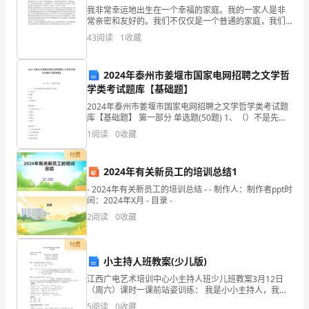
我非常幸运地出生在一个幸福的家庭。我的一家人是非
角
重点
：理解和掌握等
常亲密和友好的。我们不仅仅是一个普通的家庭，我们
难点：
还是彼此的朋友和支柱。我家有五口人：爸爸、妈妈、
形?
43
阅读
1
收藏
姐姐、弟弟和我。我的父母非常支持我们，并为我们提
供了丰富
三、自主学习
等
1.
2024年泰州市姜堰市国家电网招聘之文学哲
腰
器），并使两角的终点交于A
学类考试题库【基础题】
(2)测量边AB与AC的长度，有什么发现？
2024年泰州市姜堰市国家电网招聘之文学哲学类考试题
三
2、
库【基础题】 第一部分 单选题(50题) 1、（）不是先秦
时期名辩思潮的主要代表。A.公孙龙B.惠施C.墨子D.后期
角
1
阅读
0
收藏
墨家【答案】：C2、鲁迅的
因为在△ABC中，∵（已知）
形
付费
2024年有关新员工的培训总结1
∴
与
即
- 2024年有关新员工的培训总结 - - 制作人：制作者ppt时
四、合作探究
间：2024年X月 - 目录 -
等
1、如图,下列推理正确吗?
2
阅读
0
收藏
∵∠1=∠2∵∠1=∠2
边
∴BD=DC（等角对等边）∴DC=BC（等角对等边）
付费
三
小主持人班教案(少儿版)
形有()
角
江西广电艺术培训中心小主持人班少儿班教案3月12日
（周六）课时一课前站姿训练： 我是小小主持人，我能
那么这个三角形是等腰三角形
站得好，双脚并并拢，然后挺起胸，再来抬起头，双肩
形
5
阅读
0
收藏