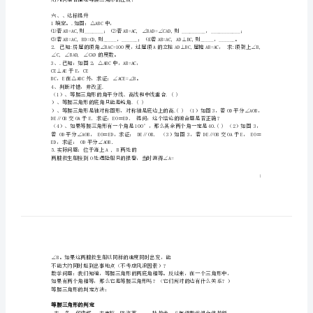
三
决相关问题
角
系
形
三、自主学习
导
是，它的对称轴是什么？
学
哪些结论？
案
四、合作探究
（无
上的高互相重合
答
五、展示交流
用几何语言描述等腰三角形的性质：
案）
六、、达标提升
（新
1填空。.如图：△ABC中，