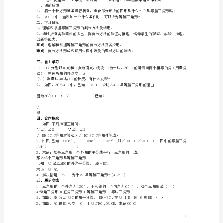
版）
∠C,∠BAD,∠CAD的度数。
湘
3、.已知：如图2，△ABC中，AB=AC，
CE⊥AE于E，CE
教
BC，E在△ABC外，求证：∠ACE=∠B。
4、判断对错，并改正.
版
）、等腰三角形的底角只能是锐角.()
等
腰
三
ED，求证：OD平分∠AOB．
角
5.实际问题：位于海上A,B两处的
形
的
性