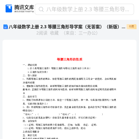
八
八年级数学上册 2.3 等腰三角形导学案（无答案）（新版）湘教版
年
八年级数学上册 2.3 等腰三角形导学案（无答案）（新版）湘教版
付费
级
2
阅读
收藏
（
来自
：
三一办公
）
数
学
上
册
2.3
等
一、课前反馈
腰
2.三角形如何分类？
二、导入目标