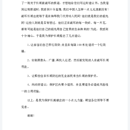
书
于保护长城要注意的事项……。
1（412
字）
同
学
让我们行动起来吧！
们：
我
建议人：__x
国
历
史
保护长城的建议书2（519字）
悠
久，
古