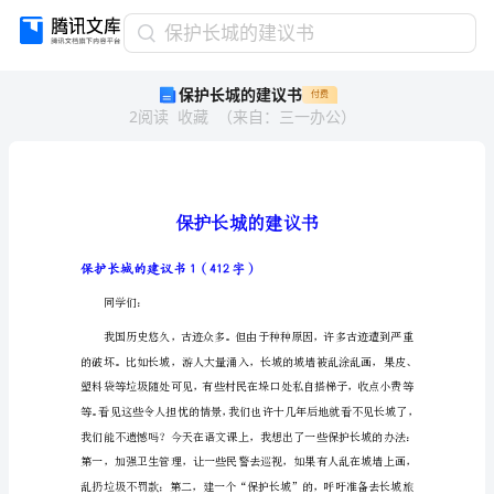
保
保护长城的建议书
护
保护长城的建议书
付费
长
2
阅读
收藏
（
来自
：
三一办公
）
城
的
建
议
书
保
护