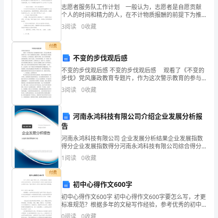
志愿者服务队工作计划 一般认为，志愿者是自愿贡献
迹
个人的时间和精力的人，在不计物质报酬的前提下为推
动人类发展、社会进步和社会福利事业而提供服务的人
3
阅读
0
收藏
遭
员。以下是小编收集整理的志愿者服务队工作计划（精
选15
到
付费
不变的步伐观后感
严
不变的步伐观后感 不变的步伐观后感 观看了《不变的
步伐》党风廉政教育专题片，作为这次警示教育的参与
重
桶。
者，听到一组组触目惊心的数字，看到少数党员干部放
3
阅读
0
收藏
松了对世界观、人生观的改造，抵御不住诱惑，走向了
的
犯
破
河南永鸿科技有限公司介绍企业发展分析报
告
坏。
罚款。
河南永鸿科技有限公司 企业发展分析结果企业发展指数
得分企业发展指数得分河南永鸿科技有限公司综合得分
比
说明：企业发展指数根据企业规模、企业创新、企业风
1
阅读
0
收藏
险、企业活力四个维度对企业发展情况进行评价。该企
如
业的
付费
长
初中心得作文600字
初中心得作文600字 初中心得作文600字要怎么写，才更
城，
标准规范？根据多年的文秘写作经验，参考优秀的初中
一的公用设施。
心得作文600字样本能让你事半功倍，下面分享初中心得
0
阅读
0
收藏