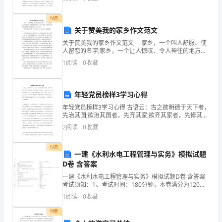
游
作文600字供你选择借鉴。初中心得
人
付费
关于赞美我的家乡作文范文
大
见意。
关于赞美我的家乡作文范文 家乡，一个叫人舒服、使
量
人留恋的名字;家乡，一个让人惊叹、令人神往的地方。
请你就赞美我的家乡作写一篇吧。下面给大家带来赞美
1
阅读
0
收藏
涌
我的家乡作文优秀范文，供你参阅。 我的家乡在尚
谢谢!
入，
年轻党员榜样3学习心得
长
年轻党员榜样3学习心得 古语云：古之欲明德于天下者，
先治其国;欲治其国者，先齐其家;欲齐其家者，先修其身;
城
欲修其身者，先正其心，欲正其心者，先诚其意;欲诚其
2
阅读
0
收藏
意者，先致其知;致知在格物。教者，效也
的
付费
城
一建《水利水电工程管理与实务》模拟试题
D卷 含答案
墙
一建《水利水电工程管理与实务》模拟试题D卷 含答案
考试须知：1、考试时间：180分钟，本卷满分为120
被
分。 2、请首先按要求在试卷的指定位置填写您的姓名、
1
阅读
0
收藏
准考证号等信息。 3、请仔细阅读各种题目的回答
乱
付费