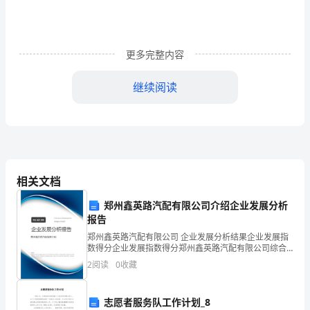
迹
众
更多完整内容
多。
但
继续阅读
由
尊敬的长城风景区的各位领导：
于
您们好!
种
种
相关文档
原
郑州鑫英路汽配有限公司介绍企业发展分析
报告
因，
郑州鑫英路汽配有限公司 企业发展分析结果企业发展指
数得分企业发展指数得分郑州鑫英路汽配有限公司综合
许
得分说明：企业发展指数根据企业规模、企业创新、企
2
阅读
0
收藏
业风险、企业活力四个维度对企业发展情况进行评价。
多
该企
古
志愿者服务队工作计划_8