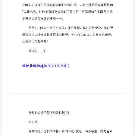
保护长城的建议书1（412字）
长
城
同学们：
的
建
议
书
保
护
长
城
的
建
议